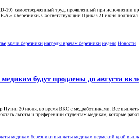
ID-19), самоотверженный труд, проявленный при исполнении п
 Е.А.» г.Березники. Соответствующий Приказ 21 июня подписал
лье
врачи березники
награды врачам березники
неделя
Новости
медикам будут продлены до августа вк
 Путин 20 июня, во время ВКС с медработниками. Все выплаты м
аботать льготы и преференции студентам-медикам, которые рабо
латы медикам березники
выплаты медикам пермский край
выпл