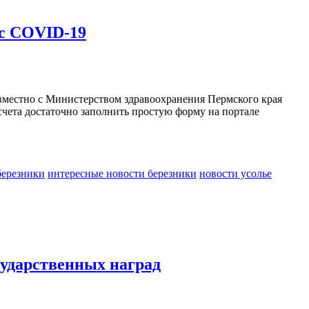
 с COVID-19
местно с Министерством здравоохранения Пермского края
чета достаточно заполнить простую форму на портале
березники
интересные новости березники
новости усолье
сударственных наград