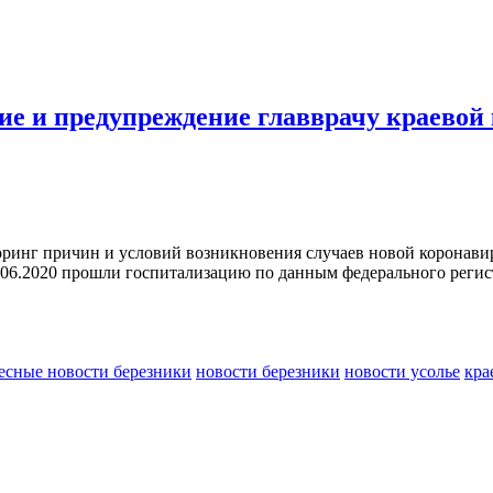
ие и предупреждение главврачу краевой
оринг причин и условий возникновения случаев новой коронав
.06.2020 прошли госпитализацию по данным федерального регист
есные новости березники
новости березники
новости усолье
кра