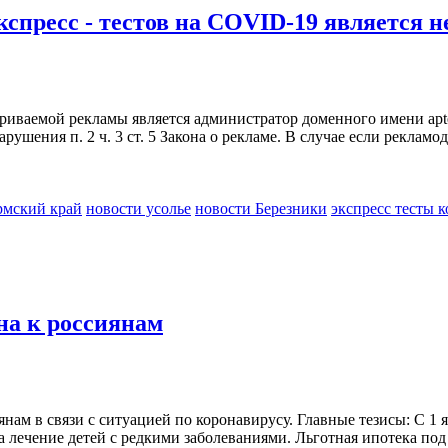
спресс - тестов на COVID-19 является н
триваемой рекламы является администратор доменного имени apt
ения п. 2 ч. 3 ст. 5 Закона о рекламе. В случае если рекламод
рмский край
новости усолье
новости Березники
экспресс тесты 
на к россиянам
ам в связи с ситуацией по коронавирусу. Главные тезисы: С 1 я
 лечение детей с редкими заболеваниями. Льготная ипотека под 