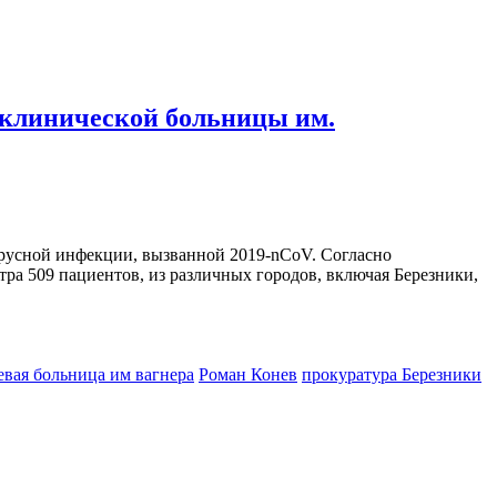
 клинической больницы им.
ирусной инфекции, вызванной 2019-nCoV. Согласно
ра 509 пациентов, из различных городов, включая Березники,
евая больница им вагнера
Роман Конев
прокуратура Березники