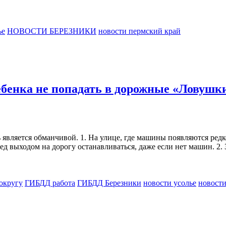
ье
НОВОСТИ БЕРЕЗНИКИ
новости пермский край
ебенка не попадать в дорожные «Ловушк
ь является обманчивой. 1. На улице, где машины появляются редк
ед выходом на дорогу останавливаться, даже если нет машин. 2. 
округу
ГИБДД работа
ГИБДД Березники
новости усолье
новости