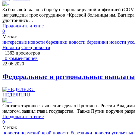
За большой вклад в борьбу с коронавирусной инфекцией (COV
награждены трое сотрудников «Краевой больницы им. Вагнера
удостоились ...
Продолжить чтение
0
Метки:
интересные новости березники
новости березники
новости усо
Новости
Спец новости
1363 просмотров
0 комментариев
22.06.2020
Федеральные и региональные выплаты 
НЕДЕЛЯ.RU
Соответствующее заявление сделал Президент России Владимир
налогом, заявил глава государства. Также Путин поручил разр
Продолжить чтение
0
Метки:
новости пермский край
новости березники
новости усолье
вып