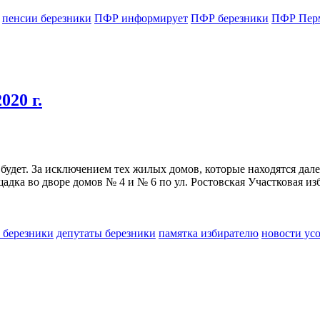
пенсии березники
ПФР информирует
ПФР березники
ПФР Перм
020 г.
удет. За исключением тех жилых домов, которые находятся далек
адка во дворе домов № 4 и № 6 по ул. Ростовская Участковая изби
ь березники
депутаты березники
памятка избирателю
новости ус