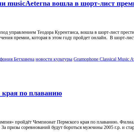
ии musicAeterna вошла в шорт-лист пре
a под управлением Теодора Курентзиса, вошла в шорт-лист прес
чения премии, которая в этом году пройдет онлайн. В шорт-лист
фония Бетховена
новости культуры
Gramophone Classical Music A
 края по плаванию
«Олимпия» пройдёт Чемпионат Пермского края по плаванию. Ф
 призы соревнований будут бороться мужчины 2005 г.р. и старш