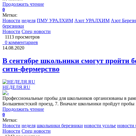
Продолжить чтение
0
Метки:
Новости
неделя
ПМУ УРАЛХИМ
Азот УРАЛХИМ
Азот Берез
березники
Новости
Спец новости
1113 просмотров
0 комментариев
14.08.2020
В сентябре школьники смогут пройти б
сити-фермерство
НЕДЕЛЯ.RU
Профессиональные пробы для школьников организованы в рамка
Большевистский проезд, 7. Вначале школьники пройдут пробы п
Продолжить чтение
0
Метки:
Новости
неделя
школьники березники
новости усолье
новости 
Новости
Спец новости