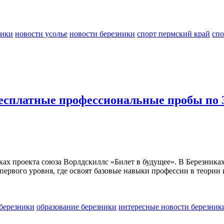
ники
новости усолье
новости березники
спорт пермский край
спо
есплатные профессиональные пробы по 3
х проекта союза Ворлдскиллс «Билет в будущее». В Березниках 
ервого уровня, где освоят базовые навыки профессии в теории и
березники
образование березники
интересные новости березник