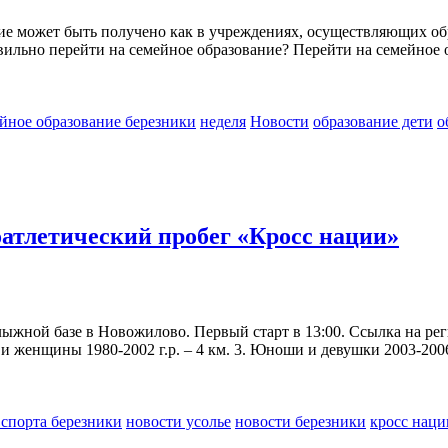
ие может быть получено как в учреждениях, осуществляющих обра
вильно перейти на семейное образование? Перейти на семейное о
йное образование березники
неделя
Новости
образование дети
о
оатлетический пробег «Кросс нации»
лыжной базе в Новожилово. Первый старт в 13:00. Ссылка на рег
 женщины 1980-2002 г.р. – 4 км. 3. Юноши и девушки 2003-2006 г
 спорта березники
новости усолье
новости березники
кросс наци