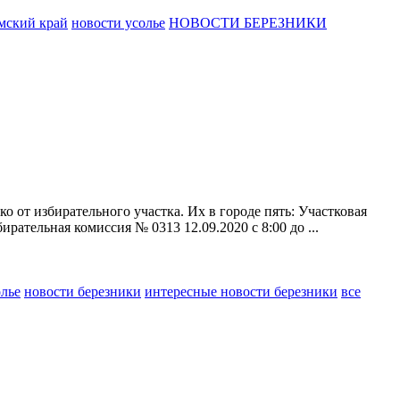
ский край
новости усолье
НОВОСТИ БЕРЕЗНИКИ
о от избирательного участка. Их в городе пять: Участковая
рательная комиссия № 0313 12.09.2020 с 8:00 до ...
олье
новости березники
интересные новости березники
все