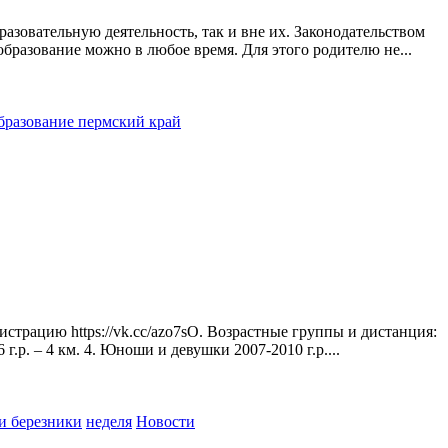
зовательную деятельность, так и вне их. Законодательством
бразование можно в любое время. Для этого родителю не...
бразование пермский край
истрацию https://vk.cc/azo7sO. Возрастные группы и дистанция:
.р. – 4 км. 4. Юноши и девушки 2007-2010 г.р....
и березники
неделя
Новости