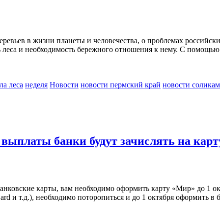
ревьев в жизни планеты и человечества, о проблемах российских
ть леса и необходимость бережного отношения к нему. С помощь
ла леса
неделя
Новости
новости пермский край
новости соликам
 выплаты банки будут зачислять на кар
нковские карты, вам необходимо оформить карту «Мир» до 1 ок
rd и т.д.), необходимо поторопиться и до 1 октября оформить в 