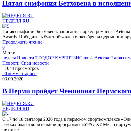
Пятая симфония Бетховена в исполнен
НЕДЕЛЯ.RU
Пятая симфония Бетховена, записанная оркестром musicAetern
Awards. Победитель будет объявлен 6 октября на церемонии вру
Продолжить чтение
0
Метки:
неделя
Новости
ТЕОДОР КУРЕНТЗИС
musicAeterna
Пятая сим
Новости
Спец новости
1044 просмотров
0 комментариев
03.09.2020
В Перми пройдёт Чемпионат Пермского
НЕДЕЛЯ.RU
С 17 по 18 сентября 2020 года в пермском спорткомплексе 
рамках благотворительной программы «УРАЛХИМ» – спорту». За
не ниже...