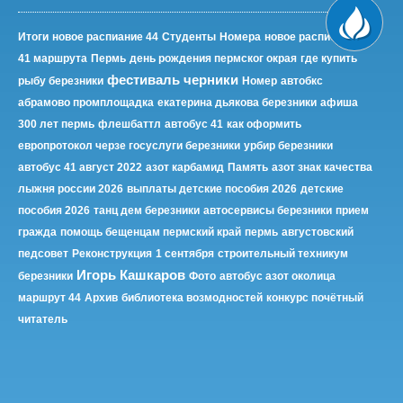
Итоги
новое распиание 44
Студенты
Номера
новое расписание
41 маршрута
Пермь
день рождения пермског окрая
где купить
фестиваль черники
рыбу березники
Номер
автобкс
абрамово промплощадка
екатерина дьякова березники
афиша
300 лет пермь
флешбаттл
автобус 41
как оформить
европротокол черзе госуслуги березники
урбир березники
автобус 41 август 2022
азот карбамид
Память
азот знак качества
лыжня россии 2026
выплаты детские пособия 2026
детские
пособия 2026
танц дем березники
автосервисы березники
прием
гражда
помощь бещенцам пермский край
пермь
августовский
педсовет
Реконструкция
1 сентября
строительный техникум
Игорь Кашкаров
березники
Фото
автобус азот околица
маршрут 44
Архив
библиотека возмодностей
конкурс почётный
читатель