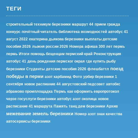
ТЕГИ
строительный техникум березники
маршрут 44
прием гражда
конкурс почётный читатель
библиотека возмодностей
автобус 41
август 2022
екатерина дьякова березники
выплаты детские
пособия 2026
лыжня россии 2026
Номера
афиша 300 лет пермь
пермь
Итоги
помощь бещенцам пермский край
Реконструкция
автобус 41
день рождения пермског окрая
где купить рыбу
поезд
березники
Студенты
детские пособия 2026
флешбаттл
победы в перми
азот карбамид
Фото
урбир березники
1
сентября
новое распиание 44
августовский педсовет
автобкс
абрамово промплощадка
Пермь
как оформить европротокол
черзе госуслуги березники
автобус азот околица
новое
расписание 41 маршрута
Память
танц дем березники
Архив
межевание земель березники
Номер
азот знак качества
автосервисы березники