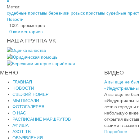
0
Метки:
судебные приставы березники
розыск приставы
судебные прист
Новости
1001 просмотров
0 комментариев
НАША ГРУППА VK
МЕНЮ
ВИДЕО
ГЛАВНАЯ
А вы еще не был
НОВОСТИ
«Индустриальны
СВЕЖИЙ НОМЕР
А вы еще не был
МЫ ПИСАЛИ
«Индустриальны
ФОТОГАЛЕРЕЯ
летию города и
О НАС
небольшую видео
РАСПИСАНИЕ МАРШРУТОВ
открытия выставк
АФИША
своими глазами в
АЗОТ ТВ
Подробнее
ОБЪЯВЛЕНИЯ