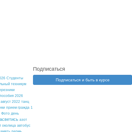
Подписаться
026
Студенты
Подписаться и быть в курсе
льный техникум
ерезники
 пособия 2026
 август 2022
танц
ики
прием гражда
1
Фото
день
асветись
азот
т околица
автобус
амять
пермь