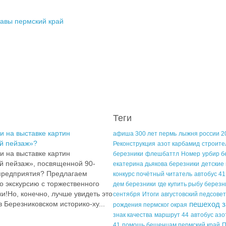
авы пермский край
Теги
и на выставке картин
афиша 300 лет пермь
лыжня россии 2
й пейзаж»?
Реконструкция
азот карбамид
строите
и на выставке картин
березники
флешбаттл
Номер
урбир б
й пейзаж», посвященной 90-
екатерина дьякова березники
детские
 предприятия? Предлагаем
конкурс почётный читатель
автобус 41
 экскурсию с торжественного
дем березники
где купить рыбу березн
и!Но, конечно, лучше увидеть это
сентября
Итоги
августовский педсовет
 Березниковском историко-ху...
пешеход з
рождения пермског окрая
знак качества
маршрут 44
автобус азо
41
помощь бещенцам пермский край
П