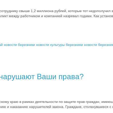
труднику свыше 1,2 миллиона рублей, которые тот недополучил за
икт между работником и компанией назревал годами. Как установи
ай
новости березники
новости культуры березники
новости березни
ы нарушают Ваши права?
кому краю в рамках деятельности по защите прав граждан, имею
ию и наказанию нарушителей закона. Граждане, столкнувшиеся с