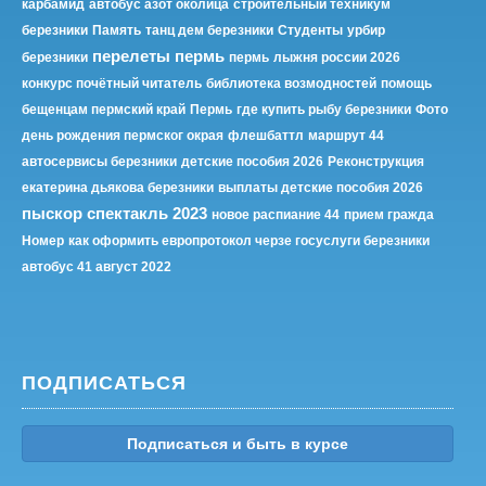
карбамид
автобус азот околица
строительный техникум
березники
Память
танц дем березники
Студенты
урбир
перелеты пермь
березники
пермь
лыжня россии 2026
конкурс почётный читатель
библиотека возмодностей
помощь
бещенцам пермский край
Пермь
где купить рыбу березники
Фото
день рождения пермског окрая
флешбаттл
маршрут 44
автосервисы березники
детские пособия 2026
Реконструкция
екатерина дьякова березники
выплаты детские пособия 2026
пыскор спектакль 2023
новое распиание 44
прием гражда
Номер
как оформить европротокол черзе госуслуги березники
автобус 41 август 2022
ПОДПИСАТЬСЯ
Подписаться и быть в курсе