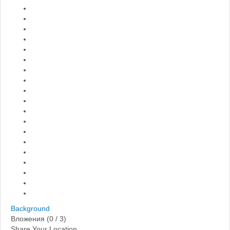
Background
Вложения (
0
/ 3)
Share Your Location