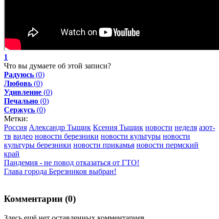
1
Что вы думаете об этой записи?
Радуюсь
(
0
)
Любовь
(
0
)
Удивление
(
0
)
Печально
(
0
)
Сержусь
(
0
)
Метки:
Россия
Александр Тыщик
Ксения Тыщик
новости
неделя
азот-
тв
видео
новости березники
новости культуры
новости
культуры березники
новости прикамья
новости пермский
край
Пандемия - не повод отказаться от ГТО!
Глава города Березников выбран!
Комментарии (
0
)
Здесь ещё нет оставленных комментариев.