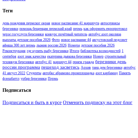
Теги
день рождения пермског окрая
новое расписание 41 маршрута
автосервисы
березники
помощь бещенцам пермский край
пермь
как оформить европротокол
черзе госуслуги березники
конкурс почётный читатель
автобус азот околица
выплаты детские пособия 2026
Фото
новое распиание 44
августовский педсовет
афиша 300 лет пермь
лыжня россии 2026
Номера
детские пособия 2026
Реконструкция
где купить рыбу березники
Итоги
библиотека возмодностей
1
сентября
азот знак качества
екатерина дьякова березники
Номер
строительный
березники день
техникум березники
автобус 41
маршрут 44
прием гражда
россии программа
пешеход засветись
Архив
танц дем березники
автобус
41 август 2022
Студенты
автобкс абрамово промплощадка
азот карбамид
Память
флешбаттл
урбир березники
Пермь
Подписаться
Подписаться и быть в курсе
Отменить подписку на этот блог