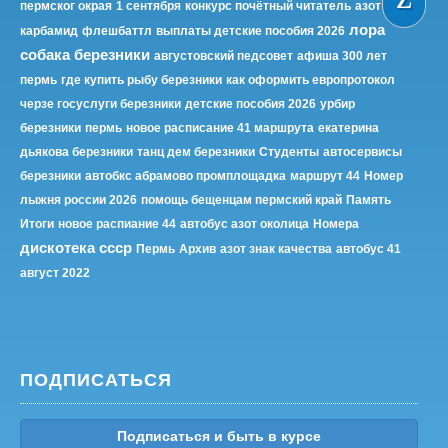
пермског окрая
1 сентября
конкурс почётный читатель
азот
лора
карбамид
флешбаттл
выплаты детские пособия 2026
собака березники
августовский педсовет
афиша 300 лет
пермь
где купить рыбу березники
как оформить европротокол
черзе госуслуги березники
детские пособия 2026
урбир
березники
пермь
новое расписание 41 маршрута
екатерина
дьякова березники
танц дем березники
Студенты
автосервисы
березники
автобкс абрамово промплощадка
маршрут 44
Номер
лыжня россии 2026
помощь бещенцам пермский край
Память
Итоги
новое распиание 44
автобус азот околица
Номера
дискотека ссср
Пермь
Архив
азот знак качества
автобус 41
август 2022
ПОДПИСАТЬСЯ
Подписаться и быть в курсе