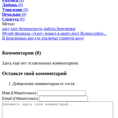
Радуюсь
(
0
)
Любовь
(
0
)
Удивление
(
0
)
Печально
(
0
)
Сержусь
(
0
)
Метки:
азот
азот безопасность
работа березники
Музей филиала «Азот» вошел в шорт-лист Всероссийск...
В Березниках кое-где отключат горячую воду
Комментарии (
0
)
Здесь ещё нет оставленных комментариев.
Оставьте свой комментарий
Добавление комментария от гостя.
Имя (Обязательно)
Email (Обязательно)