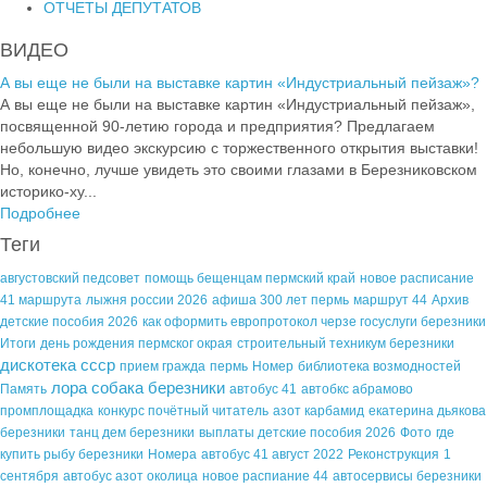
ОТЧЕТЫ ДЕПУТАТОВ
ВИДЕО
А вы еще не были на выставке картин «Индустриальный пейзаж»?
А вы еще не были на выставке картин «Индустриальный пейзаж»,
посвященной 90-летию города и предприятия? Предлагаем
небольшую видео экскурсию с торжественного открытия выставки!
Но, конечно, лучше увидеть это своими глазами в Березниковском
историко-ху...
Подробнее
Теги
августовский педсовет
помощь бещенцам пермский край
новое расписание
41 маршрута
лыжня россии 2026
афиша 300 лет пермь
маршрут 44
Архив
детские пособия 2026
как оформить европротокол черзе госуслуги березники
Итоги
день рождения пермског окрая
строительный техникум березники
дискотека ссср
прием гражда
пермь
Номер
библиотека возмодностей
лора собака березники
Память
автобус 41
автобкс абрамово
промплощадка
конкурс почётный читатель
азот карбамид
екатерина дьякова
березники
танц дем березники
выплаты детские пособия 2026
Фото
где
купить рыбу березники
Номера
автобус 41 август 2022
Реконструкция
1
сентября
автобус азот околица
новое распиание 44
автосервисы березники