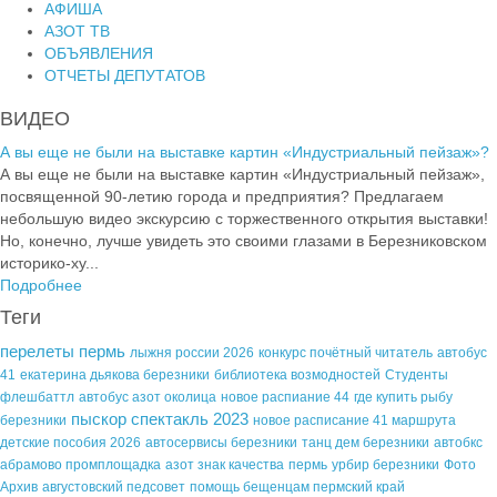
АФИША
АЗОТ ТВ
ОБЪЯВЛЕНИЯ
ОТЧЕТЫ ДЕПУТАТОВ
ВИДЕО
А вы еще не были на выставке картин «Индустриальный пейзаж»?
А вы еще не были на выставке картин «Индустриальный пейзаж»,
посвященной 90-летию города и предприятия? Предлагаем
небольшую видео экскурсию с торжественного открытия выставки!
Но, конечно, лучше увидеть это своими глазами в Березниковском
историко-ху...
Подробнее
Теги
перелеты пермь
лыжня россии 2026
конкурс почётный читатель
автобус
41
екатерина дьякова березники
библиотека возмодностей
Студенты
флешбаттл
автобус азот околица
новое распиание 44
где купить рыбу
пыскор спектакль 2023
березники
новое расписание 41 маршрута
детские пособия 2026
автосервисы березники
танц дем березники
автобкс
абрамово промплощадка
азот знак качества
пермь
урбир березники
Фото
Архив
августовский педсовет
помощь бещенцам пермский край