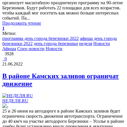
организует масштабную праздничную программу на 90-летие
Березников. Будут работать 22 площадки для всех возрастов,
чтобы каждый мог посетить как можно больше интересных
событий. Па...
Продолжить чтение
1
Метки:
программа день города березники 2022
афиша день города
березники 2022
день города березники
неделя
Новости
Афиша
Спец новости
Новости
3928
0
21.06.2022
В районе Камских заливов ограничат
движение
НЕДЕЛЯ.RU
25 и 26 июня на автодороге в районе Камских заливов будет
ограничена скорость движения автотранспорта. Ограничение
до 40 км/ч на участке автодороги Березники – Усолье в районе
дамбы будет установлено ввиду проведения в акватории