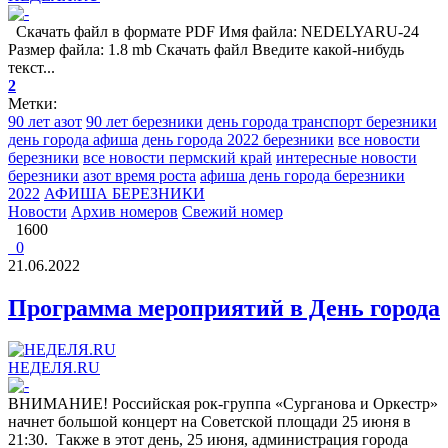
Скачать файл в формате PDF Имя файла: NEDELYARU-24
Размер файла: 1.8 mb Скачать файл Введите какой-нибудь
текст...
2
Метки:
90 лет азот
90 лет березники
день города транспорт березники
день города афиша
день города 2022 березники
все новости
березники
все новости пермский край
интересные новости
березники
азот время роста
афиша день города березники
2022
АФИША БЕРЕЗНИКИ
Новости
Архив номеров
Свежий номер
1600
0
21.06.2022
Программа мероприятий в День города
НЕДЕЛЯ.RU
ВНИМАНИЕ! Российская рок-группа «Сурганова и Оркестр»
начнет большой концерт на Советской площади 25 июня в
21:30. Также в этот день, 25 июня, администрация города