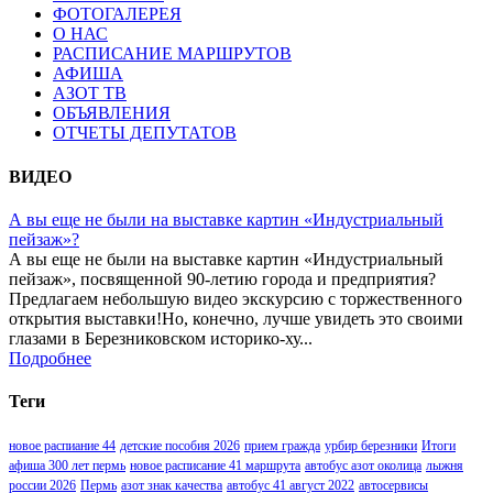
ФОТОГАЛЕРЕЯ
О НАС
РАСПИСАНИЕ МАРШРУТОВ
АФИША
АЗОТ ТВ
ОБЪЯВЛЕНИЯ
ОТЧЕТЫ ДЕПУТАТОВ
ВИДЕО
А вы еще не были на выставке картин «Индустриальный
пейзаж»?
А вы еще не были на выставке картин «Индустриальный
пейзаж», посвященной 90-летию города и предприятия?
Предлагаем небольшую видео экскурсию с торжественного
открытия выставки!Но, конечно, лучше увидеть это своими
глазами в Березниковском историко-ху...
Подробнее
Теги
новое распиание 44
детские пособия 2026
прием гражда
урбир березники
Итоги
афиша 300 лет пермь
новое расписание 41 маршрута
автобус азот околица
лыжня
россии 2026
Пермь
азот знак качества
автобус 41 август 2022
автосервисы