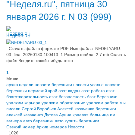
"Неделя.ru", пятница 30
января 2026 г. N 03 (999)
НЕДЕЛЯ.RU
Скачать файл в формате PDF Имя файла: NEDELYARU-
03_fina_20260130-100413_1 Размер файла: 2.7 mb Скачать
файл Введите какой-нибудь текст...
1
Метки:
архив недели
новости березники
новости усолье
новости
березники пермский край
азот кадры
азот работа
азот
благотворительность
азот безопасность
Азот Березники
уралхим карьера
уралхим образование
уралхим работа
мы
писали
Сергей Воробьев
Алексей казаченко березники
алексей казаченко
Дутова Арина
краевая больница им
вагнера
авто березники
авто купить березники
Свежий номер
Архив номеров
Новости
1026