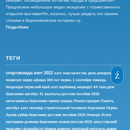
пейзаж», посвященной 90-летию города и предприятия?
Предлагаем небольшую видео экскурсию с торжественного
открытия выставки!Но, конечно, лучше увидеть это своими
глазами в Березниковском историко-ху...
Подробнее
ТЕГИ
спартакиада азот 2022
азот знак качества
день рождения
пермског окрая
афиша 300 лет пермь
1 сентября
помощь
бещенцам пермский край
азот карбамид
маршрут 44
танц дем
березники
автобус 41
выплаты детские пособия 2026
автосервисы березники
прием гражда
Реконструкция
Память
автобус азот околица
строительный техникум березники
Пермь
Архив
урбир березники
детские пособия 2026
Номера
Итоги
екатерина дьякова березники
лыжня россии 2026
августовский
педсовет
флешбаттл
Номер
конкурс почётный читатель
новое