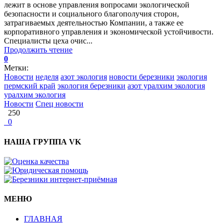
лежит в основе управления вопросами экологической
безопасности и социального благополучия сторон,
затрагиваемых деятельностью Компании, а также ее
корпоративного управления и экономической устойчивости.
Специалисты цеха очис...
Продолжить чтение
0
Метки:
Новости
неделя
азот экология
новости березники
экология
пермский край
экология березники
азот уралхим экология
уралхим экология
Новости
Спец новости
250
0
НАША ГРУППА VK
МЕНЮ
ГЛАВНАЯ