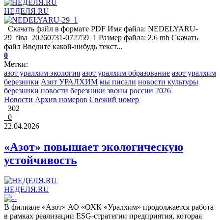
НЕДЕЛЯ.RU
Скачать файл в формате PDF Имя файла: NEDELYARU-
29_fina_20260731-072759_1 Размер файла: 2.6 mb Скачать
файл Введите какой-нибудь текст...
0
Метки:
азот уралхим экология
азот уралхим образование
азот уралхим
березники
Азот УРАЛХИМ
мы писали
новости культуры
березники
новости березники
звоны россии 2026
Новости
Архив номеров
Свежий номер
302
0
22.04.2026
«Азот» повышает экологическую
устойчивость
НЕДЕЛЯ.RU
В филиале «Азот» АО «ОХК «Уралхим» продолжается работа
в рамках реализации ESG-стратегии предприятия, которая