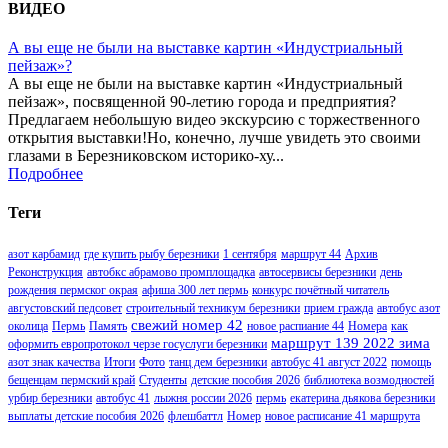
ВИДЕО
А вы еще не были на выставке картин «Индустриальный
пейзаж»?
А вы еще не были на выставке картин «Индустриальный
пейзаж», посвященной 90-летию города и предприятия?
Предлагаем небольшую видео экскурсию с торжественного
открытия выставки!Но, конечно, лучше увидеть это своими
глазами в Березниковском историко-ху...
Подробнее
Теги
азот карбамид
где купить рыбу березники
1 сентября
маршрут 44
Архив
Реконструкция
автобкс абрамово промплощадка
автосервисы березники
день
рождения пермског окрая
афиша 300 лет пермь
конкурс почётный читатель
августовский педсовет
строительный техникум березники
прием гражда
автобус азот
свежий номер 42
околица
Пермь
Память
новое распиание 44
Номера
как
маршрут 139 2022 зима
оформить европротокол черзе госуслуги березники
азот знак качества
Итоги
Фото
танц дем березники
автобус 41 август 2022
помощь
бещенцам пермский край
Студенты
детские пособия 2026
библиотека возмодностей
урбир березники
автобус 41
лыжня россии 2026
пермь
екатерина дьякова березники
выплаты детские пособия 2026
флешбаттл
Номер
новое расписание 41 маршрута