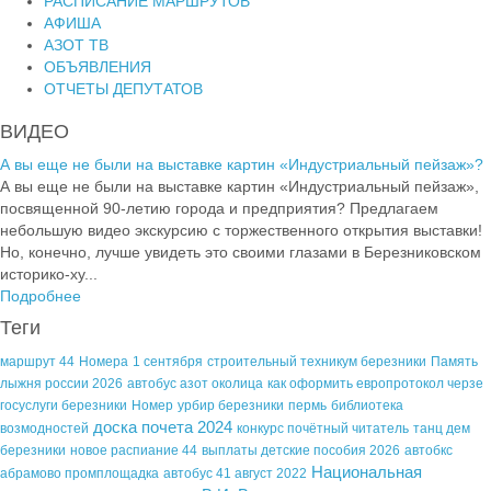
РАСПИСАНИЕ МАРШРУТОВ
АФИША
АЗОТ ТВ
ОБЪЯВЛЕНИЯ
ОТЧЕТЫ ДЕПУТАТОВ
ВИДЕО
А вы еще не были на выставке картин «Индустриальный пейзаж»?
А вы еще не были на выставке картин «Индустриальный пейзаж»,
посвященной 90-летию города и предприятия? Предлагаем
небольшую видео экскурсию с торжественного открытия выставки!
Но, конечно, лучше увидеть это своими глазами в Березниковском
историко-ху...
Подробнее
Теги
маршрут 44
Номера
1 сентября
строительный техникум березники
Память
лыжня россии 2026
автобус азот околица
как оформить европротокол черзе
госуслуги березники
Номер
урбир березники
пермь
библиотека
доска почета 2024
возмодностей
конкурс почётный читатель
танц дем
березники
новое распиание 44
выплаты детские пособия 2026
автобкс
Национальная
абрамово промплощадка
автобус 41 август 2022