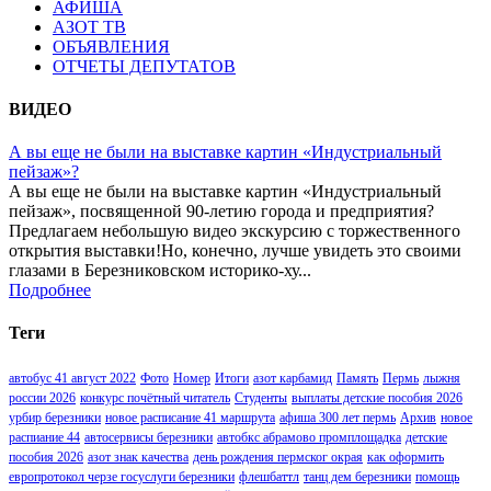
АФИША
АЗОТ ТВ
ОБЪЯВЛЕНИЯ
ОТЧЕТЫ ДЕПУТАТОВ
ВИДЕО
А вы еще не были на выставке картин «Индустриальный
пейзаж»?
А вы еще не были на выставке картин «Индустриальный
пейзаж», посвященной 90-летию города и предприятия?
Предлагаем небольшую видео экскурсию с торжественного
открытия выставки!Но, конечно, лучше увидеть это своими
глазами в Березниковском историко-ху...
Подробнее
Теги
автобус 41 август 2022
Фото
Номер
Итоги
азот карбамид
Память
Пермь
лыжня
россии 2026
конкурс почётный читатель
Студенты
выплаты детские пособия 2026
урбир березники
новое расписание 41 маршрута
афиша 300 лет пермь
Архив
новое
распиание 44
автосервисы березники
автобкс абрамово промплощадка
детские
пособия 2026
азот знак качества
день рождения пермског окрая
как оформить
европротокол черзе госуслуги березники
флешбаттл
танц дем березники
помощь