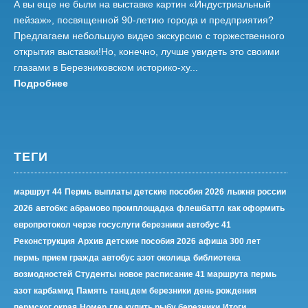
А вы еще не были на выставке картин «Индустриальный
пейзаж», посвященной 90-летию города и предприятия?
Предлагаем небольшую видео экскурсию с торжественного
открытия выставки!Но, конечно, лучше увидеть это своими
глазами в Березниковском историко-ху...
Подробнее
ТЕГИ
маршрут 44
Пермь
выплаты детские пособия 2026
лыжня россии
2026
автобкс абрамово промплощадка
флешбаттл
как оформить
европротокол черзе госуслуги березники
автобус 41
Реконструкция
Архив
детские пособия 2026
афиша 300 лет
пермь
прием гражда
автобус азот околица
библиотека
возмодностей
Студенты
новое расписание 41 маршрута
пермь
азот карбамид
Память
танц дем березники
день рождения
пермског окрая
Номер
где купить рыбу березники
Итоги