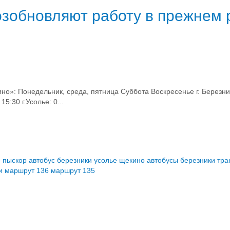
зобновляют работу в прежнем 
но»: Понедельник, среда, пятница Суббота Воскресенье г. Березни
0 г.Усолье: 0...
е пыскор
автобус березники усолье щекино
автобусы березники
тра
и
маршрут 136
маршрут 135