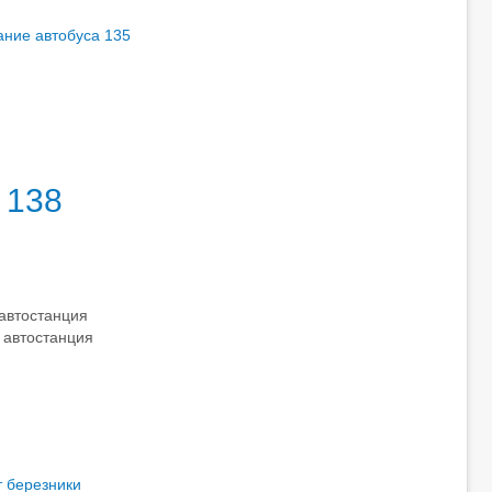
ание автобуса 135
 138
 автостанция
; автостанция
т березники