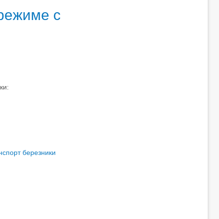
режиме с
ки:
нспорт березники