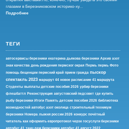
глазами в Березниковском историко-ху...
Подробнее
ТЕГИ
автосервисы березники
екатерина дьякова березники
Архив
азот
знак качества
день рождения пермског окрая
Пермь
пермь
Фото
пыскор
помощь бещенцам пермский край
прием гражда
спектакль 2023
маршрут 44
новое расписание 41 маршрута
Студенты
выплаты детские пособия 2026
урбир березники
флешбаттл
Реконструкция
августовский педсовет
где купить
рыбу березники
Итоги
Память
детские пособия 2026
библиотека
возмодностей
автобус азот околица
строительный техникум
березники
Номера
лыжня россии 2026
конкурс почётный
читатель
как оформить европротокол черзе госуслуги березники
автобус 41
танц дем березники
автобус 41 август 2022