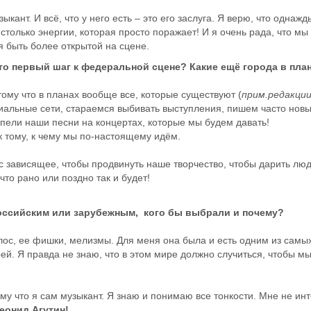
кант. И всё, что у него есть – это его заслуга. Я верю, что однажд
столько энергии, которая просто поражает! И я очень рада, что мы
ся быть более открытой на сцене.
Это первый шаг к федеральной сцене? Какие ещё города в пла
тому что в планах вообще все, которые существуют (
прим.редакции
иальные сети, стараемся выбивать выступления, пишем часто новы
 пели наши песни на концертах, которые мы будем давать!
к тому, к чему мы по-настоящему идём.
ас зависящее, чтобы продвинуть наше творчество, чтобы дарить лю
то рано или поздно так и будет!
оссийским или зарубежным, кого бы выбрали и почему?
олос, ее фишки, мелизмы. Для меня она была и есть одним из самы
удрей. Я правда не знаю, что в этом мире должно случиться, чтобы 
му что я сам музыкант. Я знаю и понимаю все тонкости. Мне не инт
еонид Агутин!