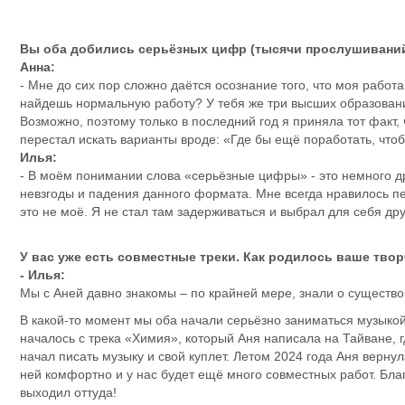
Вы оба добились серьёзных цифр (тысячи прослушиваний, 
Анна:
- Мне до сих пор сложно даётся осознание того, что моя работа 
найдешь нормальную работу? У тебя же три высших образован
Возможно, поэтому только в последний год я приняла тот факт, 
перестал искать варианты вроде:
«Где бы ещё поработать, чтоб
Илья:
- В моём понимании слова «серьёзные цифры» - это немного дру
невзгоды и падения данного формата. Мне всегда нравилось петь
это не моё. Я не стал там задерживаться и выбрал для себя др
У вас уже есть совместные треки. Как родилось ваше тво
- Илья:
Мы с Аней давно знакомы – по крайней мере, знали о существо
В какой-то момент мы оба начали серьёзно заниматься музыкой
началось с трека «Химия», который Аня написала на Тайване, г
начал писать музыку и свой куплет. Летом 2024 года Аня верну
ней комфортно и у нас будет ещё много совместных работ. Благо
выходил оттуда!