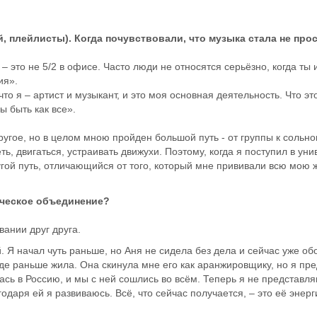
плейлисты). Когда почувствовали, что музыка стала не про
– это не 5/2 в офисе. Часто люди не относятся серьёзно, когда ты 
ия».
что я – артист и музыкант, и это моя основная деятельность. Что э
ы быть как все».
гое, но в целом мною пройден большой путь - от группы к сольному
, двигаться, устраивать движухи. Поэтому, когда я поступил в уни
угой путь, отличающийся от того, который мне прививали всю мою 
рческое объединение?
вании друг друга.
. Я начал чуть раньше, но Аня не сидела без дела и сейчас уже об
де раньше жила. Она скинула мне его как аранжировщику, но я пре
лась в Россию, и мы с ней сошлись во всём. Теперь я не представл
даря ей я развиваюсь. Всё, что сейчас получается, – это её энерг