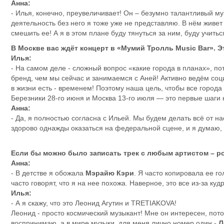
Анна:
- Илья, конечно, преувеличивает! Он – безумно талантливый музы
деятельность без него я тоже уже не представляю. В нём живет 
смешить ее! А я в этом плане буду тянуться за ним, буду учить
В Москве вас ждёт концерт в «Мумий Тролль Music Bar». 
Илья:
- На самом деле - сложный вопрос «какие города в планах», по
бренд, чем мы сейчас и занимаемся с Аней! Активно ведём соц
в жизни есть - временем! Поэтому наша цель, чтобы все города
Березники 28-го июня и Москва 13-го июля — это первые шаги 
Анна:
- Да, я полностью согласна с Ильей. Мы будем делать всё от н
здорово однажды оказаться на федеральной сцене, и я думаю, ч
Если бы можно было записать трек с любым артистом – р
Анна:
- В детстве я обожала
Мэрайю Кэри
. Я часто копировала ее г
часто говорят, что я на нее похожа. Наверное, это все из-за к
Илья:
- А я скажу, что это Леонид Агутин и TRETIAKOVA!
Леонид - просто космический музыкант! Мне он интересен, пото
воспринимаю, а в мире музыки, для меня лично номер один -
Л