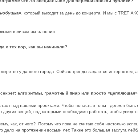
программе что-то специальное для березниковской публики?
знобушка
»
, который выходит за день до концерта. И мы с TRETIA
ервыми в живом исполнении.
а с тех пор, как вы начинали?
конкретно у данного города. Сейчас тренды задаются интернетом, 
 секрет: алгоритмы, грамотный пиар или просто «цепляющая
ботает над нашими проектами. Чтобы попасть в топы - должен быть 
о других вещей, над которыми необходимо работать, чтобы увидеть 
чему, как, от чего? Потому что пока не считаю себя настолько успе
то дело на протяжении восьми лет. Также это большая заслуга лейб