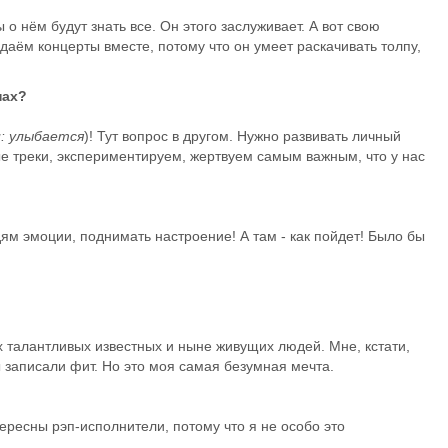
ы о нём будут знать все. Он этого заслуживает. А вот свою
 даём концерты вместе, потому что он умеет раскачивать толпу,
нах?
: улыбается
)! Тут вопрос в другом. Нужно развивать личный
е треки, экспериментируем, жертвуем самым важным, что у нас
дям эмоции, поднимать настроение! А там - как пойдет! Было бы
х талантливых известных и ныне живущих людей. Мне, кстати,
мы записали фит. Но это моя самая безумная мечта.
ересны рэп-исполнители, потому что я не особо это