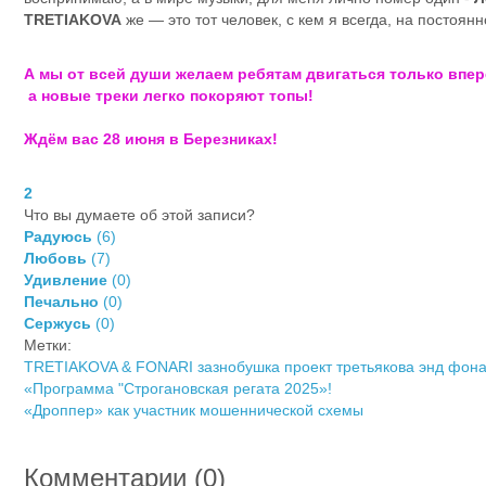
TRETIAKOVA
же — это тот человек, с кем я всегда, на постоянн
А мы от всей души желаем ребятам двигаться только впе
а новые треки легко покоряют топы!
Ждём вас 28 июня в Березниках!
2
Что вы думаете об этой записи?
Радуюсь
(
6
)
Любовь
(
7
)
Удивление
(
0
)
Печально
(
0
)
Сержусь
(
0
)
Метки:
TRETIAKOVA & FONARI зазнобушка
проект третьякова энд фон
«Программа "Строгановская регата 2025»!
«Дроппер» как участник мошеннической схемы
Комментарии (
0
)