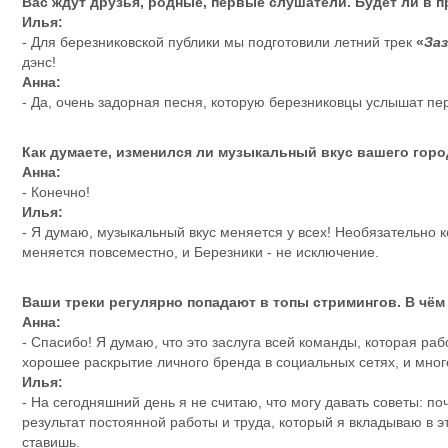
Вас ждут друзья, родные, первые слушатели. Будет ли в 
Илья:
- Для березниковской публики мы подготовили летний трек
«
За
дэнс!
Анна:
- Да, очень задорная песня, которую березниковцы услышат п
Как думаете, изменился ли музыкальный вкус вашего город
Анна:
- Конечно!
Илья:
- Я думаю, музыкальный вкус меняется у всех! Необязательно 
меняется повсеместно, и Березники - не исключение.
Ваши треки регулярно попадают в топы стримингов. В чём
Анна:
- Спасибо! Я думаю, что это заслуга всей команды, которая ра
хорошее раскрытие личного бренда в социальных сетях, и мног
Илья:
- На сегодняшний день я не считаю, что могу давать советы: по
результат постоянной работы и труда, который я вкладываю в э
ставишь.