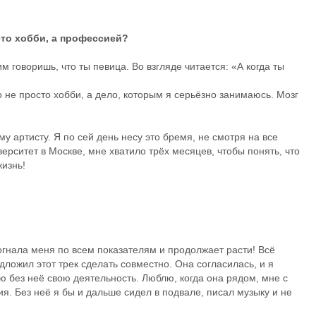
сто хобби, а профессией?
им говоришь, что ты певица. Во взгляде читается: «А когда ты
то не просто хобби, а дело, которым я серьёзно занимаюсь. Мозг
 артисту. Я по сей день несу это бремя, не смотря на все
верситет в Москве, мне хватило трёх месяцев, чтобы понять, что
жизнь!
огнала меня по всем показателям и продолжает расти! Всё
дложил этот трек сделать совместно. Она согласилась, и я
яю без неё свою деятельность. Люблю, когда она рядом, мне с
ия. Без неё я бы и дальше сидел в подвале, писал музыку и не