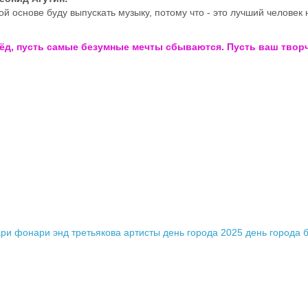
ой основе буду выпускать музыку, потому что - это лучший человек 
рёд, пусть самые безумные мечты сбываются.
Пусть ваш творч
ари
фонари энд третьякова
артисты день города 2025
день города 