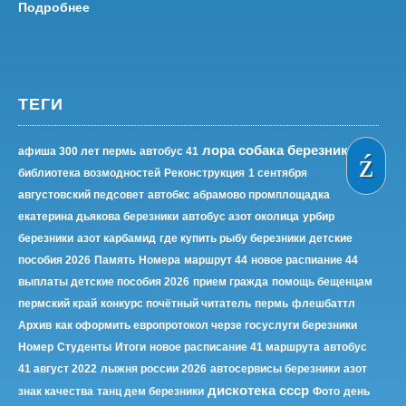
Подробнее
ТЕГИ
лора собака березники
афиша 300 лет пермь
автобус 41
библиотека возмодностей
Реконструкция
1 сентября
августовский педсовет
автобкс абрамово промплощадка
екатерина дьякова березники
автобус азот околица
урбир
березники
азот карбамид
где купить рыбу березники
детские
пособия 2026
Память
Номера
маршрут 44
новое распиание 44
выплаты детские пособия 2026
прием гражда
помощь бещенцам
пермский край
конкурс почётный читатель
пермь
флешбаттл
Архив
как оформить европротокол черзе госуслуги березники
Номер
Студенты
Итоги
новое расписание 41 маршрута
автобус
41 август 2022
лыжня россии 2026
автосервисы березники
азот
дискотека ссср
знак качества
танц дем березники
Фото
день