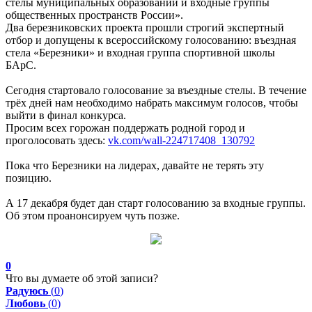
стелы муниципальных образований и входные группы
общественных пространств России».
Два березниковских проекта прошли строгий экспертный
отбор и допущены к всероссийскому голосованию: въездная
стела «Березники» и входная группа спортивной школы
БАрС.
Сегодня стартовало голосование за въездные стелы. В течение
трёх дней нам необходимо набрать максимум голосов, чтобы
выйти в финал конкурса.
Просим всех горожан поддержать родной город и
проголосовать здесь:
vk.com/wall-224717408_130792
Пока что Березники на лидерах, давайте не терять эту
позицию
.
А 17 декабря будет дан старт голосованию за входные группы.
Об этом проанонсируем чуть позже.
0
Что вы думаете об этой записи?
Радуюсь
(
0
)
Любовь
(
0
)