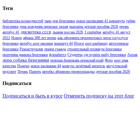
Теги
библиотека возмодностей
танц дем березники
новое расписание 41 маршрута
урбир
березники
день рождения пермског окрая
выплаты детские пособия 2026
пермь
дискотека ссср
автобус 41
лыжня россии 2026
1 сентября
автобус 41 август
2022
Номер
афиша 300 лет пермь
как оформить европротокол черзе госуслуги
березники
автобус азот околица
маршрут 44
Итоги
азот карбамид
автосервисы
березники
Реконструкция
прием гражда
строительный техникум березники
екатерина дьякова березники
флешбаттл
Студенты
где купить рыбу березники
Архив
лора собака березники
помощь бещенцам пермский край
Фото
азот знак
качества
Номера
новое распиание 44
конкурс почётный читатель
августовский
педсовет
Пермь
Память
автобкс абрамово промплощадка
детские пособия 2026
Подписаться
Подписаться и быть в курсе
Отменить подписку на этот блог