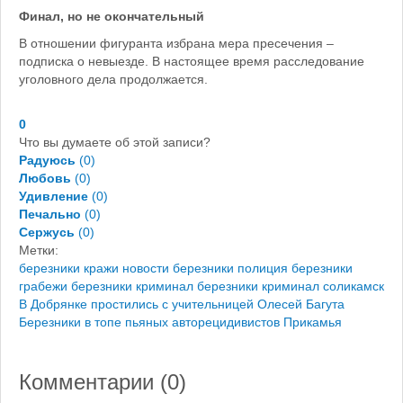
Финал, но не окончательный
В отношении фигуранта избрана мера пресечения –
подписка о невыезде. В настоящее время расследование
уголовного дела продолжается.
0
Что вы думаете об этой записи?
Радуюсь
(
0
)
Любовь
(
0
)
Удивление
(
0
)
Печально
(
0
)
Сержусь
(
0
)
Метки:
березники кражи
новости березники
полиция березники
грабежи березники
криминал березники
криминал соликамск
В Добрянке простились с учительницей Олесей Багута
Березники в топе пьяных авторецидивистов Прикамья
Комментарии (
0
)