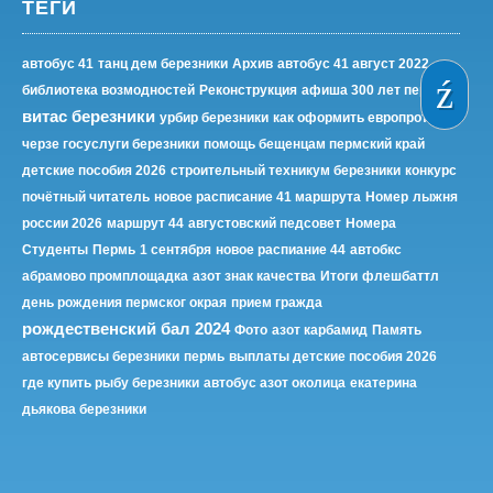
ТЕГИ
автобус 41
танц дем березники
Архив
автобус 41 август 2022
библиотека возмодностей
Реконструкция
афиша 300 лет пермь
витас березники
урбир березники
как оформить европротокол
черзе госуслуги березники
помощь бещенцам пермский край
детские пособия 2026
строительный техникум березники
конкурс
почётный читатель
новое расписание 41 маршрута
Номер
лыжня
россии 2026
маршрут 44
августовский педсовет
Номера
Студенты
Пермь
1 сентября
новое распиание 44
автобкс
абрамово промплощадка
азот знак качества
Итоги
флешбаттл
день рождения пермског окрая
прием гражда
рождественский бал 2024
Фото
азот карбамид
Память
автосервисы березники
пермь
выплаты детские пособия 2026
где купить рыбу березники
автобус азот околица
екатерина
дьякова березники