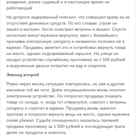
рождения, ранее судимый и в настоящее время не
работающий.
На допросе задержанный пояснил, что совершил кражу из-за
отсутствия денежных средств. По его словам, утром он
зашёл в магазин, бегло осмотрел витрины и вышел. Спустя
несколько минут мужчина вернулся, взял с ближайшего
прилавка электронную сигарету и незаметно положил её в
карман. Продавец заметил это и потребовал вернуть товар
на место, однако подозреваемый скрылся. На улице он
продал устройство случайному прохожему за 1 500 рублей,
а вырученные деньги потратил на еду и спиртное.
Эпизод второй
Ровно через месяц ситуация повторилась, но уже в другом
магазине той же сети. Днём злоумышленник вновь похитил
электронное устройство. Он попросил продавца показать
товар со склада, и, когда тот отвернулся, схватил с витрины
сигарету и спрятал в карман. Продавец вновь заметил
пропажу и попросил вернуть вещь на место, однако мужчина
снова убежал. Судьба похищенного оказалась прежней:
продажа прохожему за 1 500 рублей и последующая трата
денег на продукты и алкоголь.