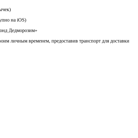
ычек)
упно на iOS)
Фонд Дедморозим»
воим личным временем, предоставив транспорт для доставки