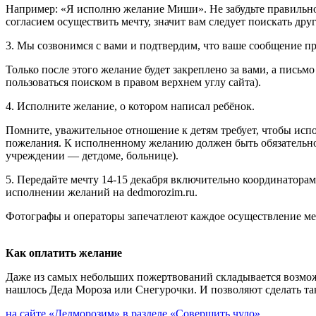
Например: «Я исполню желание Миши». Не забудьте правильно 
согласием осуществить мечту, значит вам следует поискать дру
3. Мы созвонимся с вами и подтвердим, что ваше сообщение п
Только после этого желание будет закреплено за вами, а письм
пользоваться поиском в правом верхнем углу сайта).
4. Исполните желание, о котором написал ребёнок.
Помните, уважительное отношение к детям требует, чтобы исп
пожелания. К исполненному желанию должен быть обязательно 
учреждении — детдоме, больнице).
5. Передайте мечту 14-15 декабря включительно координаторам 
исполнении желаний на dedmorozim.ru.
Фотографы и операторы запечатлеют каждое осуществление мечт
Как оплатить желание
Даже из самых небольших пожертвований складывается возмож
нашлось Деда Мороза или Снегурочки. И позволяют сделать так,
на сайте «Дедморозим» в разделе
«Совершить чудо»