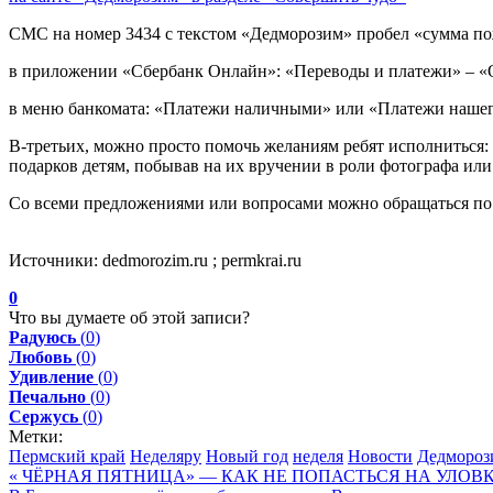
СМС на номер 3434 с текстом «Дедморозим» пробел «сумма по
в приложении «Сбербанк Онлайн»: «Переводы и платежи» – «О
в меню банкомата: «Платежи наличными» или «Платежи наш
В-третьих, можно просто помочь желаниям ребят исполниться:
подарков детям, побывав на их вручении в роли фотографа или
Со всеми предложениями или вопросами можно обращаться по 
Источники: dedmorozim.ru ; permkrai.ru
0
Что вы думаете об этой записи?
Радуюсь
(
0
)
Любовь
(
0
)
Удивление
(
0
)
Печально
(
0
)
Сержусь
(
0
)
Метки:
Пермский край
Неделяру
Новый год
неделя
Новости
Дедмороз
« ЧЁРНАЯ ПЯТНИЦА» — КАК НЕ ПОПАСТЬСЯ НА УЛОВКИ