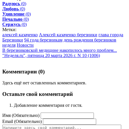
Радуюсь
(
0
)
Любовь
(
0
)
Удивление
(
0
)
Печально
(
0
)
Сержусь
(
0
)
Метки:
алексей казаченко
Алексей казаченко березники
глава города
Березники
94 года березникам
день рождения березников
неделя
Новости
В березниковской медицине накопилось много проблем...
"Неделя.ru", пятница 20 марта 2026 г. N 10 (1006)
Комментарии (
0
)
Здесь ещё нет оставленных комментариев.
Оставьте свой комментарий
Добавление комментария от гостя.
Имя (Обязательно)
Email (Обязательно)