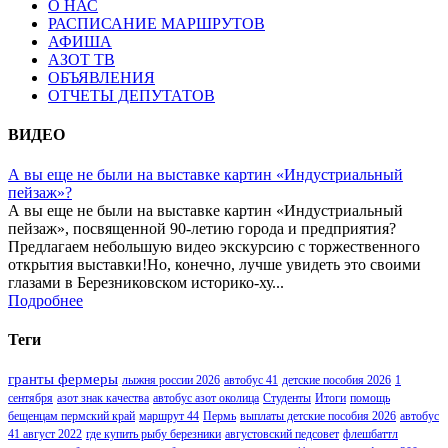
О НАС
РАСПИСАНИЕ МАРШРУТОВ
АФИША
АЗОТ ТВ
ОБЪЯВЛЕНИЯ
ОТЧЕТЫ ДЕПУТАТОВ
ВИДЕО
А вы еще не были на выставке картин «Индустриальный
пейзаж»?
А вы еще не были на выставке картин «Индустриальный
пейзаж», посвященной 90-летию города и предприятия?
Предлагаем небольшую видео экскурсию с торжественного
открытия выставки!Но, конечно, лучше увидеть это своими
глазами в Березниковском историко-ху...
Подробнее
Теги
гранты фермеры
лыжня россии 2026
автобус 41
детские пособия 2026
1
сентября
азот знак качества
автобус азот околица
Студенты
Итоги
помощь
бещенцам пермский край
маршрут 44
Пермь
выплаты детские пособия 2026
автобус
41 август 2022
где купить рыбу березники
августовский педсовет
флешбаттл