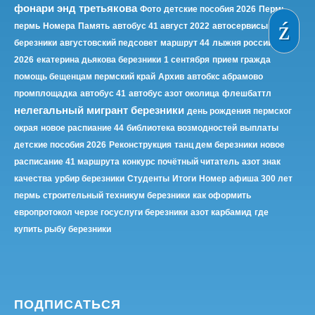
фонари энд третьякова
Фото
детские пособия 2026
Пермь
пермь
Номера
Память
автобус 41 август 2022
автосервисы
березники
августовский педсовет
маршрут 44
лыжня россии
2026
екатерина дьякова березники
1 сентября
прием гражда
помощь бещенцам пермский край
Архив
автобкс абрамово
промплощадка
автобус 41
автобус азот околица
флешбаттл
нелегальный мигрант березники
день рождения пермског
окрая
новое распиание 44
библиотека возмодностей
выплаты
детские пособия 2026
Реконструкция
танц дем березники
новое
расписание 41 маршрута
конкурс почётный читатель
азот знак
качества
урбир березники
Студенты
Итоги
Номер
афиша 300 лет
пермь
строительный техникум березники
как оформить
европротокол черзе госуслуги березники
азот карбамид
где
купить рыбу березники
ПОДПИСАТЬСЯ