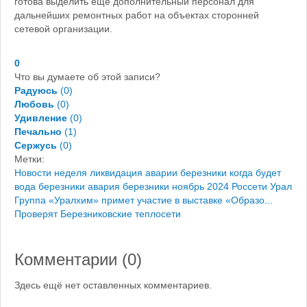
готова выделить еще дополнительный персонал для
дальнейших ремонтных работ на объектах сторонней
сетевой организации.
0
Что вы думаете об этой записи?
Радуюсь
(
0
)
Любовь
(
0
)
Удивление
(
0
)
Печально
(
1
)
Сержусь
(
0
)
Метки:
Новости
неделя
ликвидация аварии березники
когда будет
вода березники
авария березники ноябрь 2024
Россети Урал
Группа «Уралхим» примет участие в выставке «Образо...
Проверят Березниковские теплосети
Комментарии (
0
)
Здесь ещё нет оставленных комментариев.