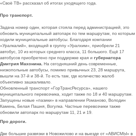
«Своё ТВ» рассказал об итогах уходящего года.
Про транспорт.
Задача номер один, которая стояла перед администрацией, это
обновить муниципальный автопарк по тем маршрутам, по которым
ходили муниципальные автобусы. Благодаря компании
«Уралкалий», входящей в группу «Уралхим», приобрели 21
автобус, 10 из которых среднего класса, 11 большого. Ещё 17
автобусов приобретено при поддержке края и
губернатора
Дмитрия Махонина.
На сегодняшний день современные,
низкопольные автобусы, помимо привычных 23, 28 маршрута,
вышли на 37-й и 38-й. То есть там, где количество жалоб
объективно зашкаливало.
Обновленный транспорт «ГорТрансРесурса», нашего
муниципального перевозчика, ходит также по 18 и 40 маршрутам.
Запущены новые «пазики» в направлении Романово, Володин
Камень, Белая Пашня, Вогулка. Частные перевозчики также
обновили автопарк по маршрутам 11, 21 и 19.
Про дороги.
Две большие развязки в Новожилово и на выезде от «АВИСМЫ» в