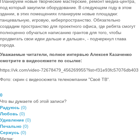
Планируем новые творческие мастерские, ремонт медиа-центра,
под который закупили оборудование. В следующем году в этом
здании, в этих помещениях планируем новые площадки:
танцевальную, игровую, киберпространство. Обязательно
создадим пространство для проектного офиса, где ребята смогут
полноценно обучаться написанию грантов для того, чтобы
продвигать свои идеи дальше и дальше», - подчеркнул глава
города.
Уважаемые читатели, полное интервью Алексея Казаченко
смотрите в видеосюжете по ссылке:
https://vk.com/video-72678479_456269955?list=f31e93fc57076db403
Фото: скрин с видеосюжета телекомпании "Своё ТВ".
0
Что вы думаете об этой записи?
Радуюсь
(
0
)
Любовь
(
0
)
Удивление
(
0
)
Печально
(
0
)
Сержусь
(
0
)
Метки: