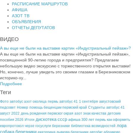
РАСПИСАНИЕ МАРШРУТОВ
АФИША
АЗОТ ТВ
ОБЪЯВЛЕНИЯ
ОТЧЕТЫ ДЕПУТАТОВ
ВИДЕО
А вы еще не были на выставке картин «Индустриальный пейзаж»?
А вы еще не были на выставке картин «Индустриальный пейзаж»,
посвященной 90-летию города и предприятия? Предлагаем
небольшую видео экскурсию с торжественного открытия выставки!
Но, конечно, лучше увидеть это своими глазами в Березниковском
историко-ху...
Подробнее
Теги
Фото
автобус азот околица
пермь
автобус 41
1 сентября
августовский
педсовет
Номер
помощь бещенцам пермский край
Студенты
автобус 41
август 2022
день рождения пермског окрая
азот знак качества
детские
дискотека ссср
пособия 2026
Итоги
афиша 300 лет пермь
как оформить
лора
европротокол черзе госуслуги березники
библиотека возмодностей
собака березники
екатерина дьякова березники
автобкс абрамово