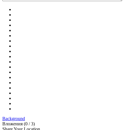
Background
Вложения (
0
/ 3)
Share Your Location