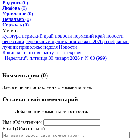
Радуюсь
(
0
)
Любовь
(
0
)
Удивление
(
0
)
Печально
(
0
)
Сержусь
(
0
)
Метки:
культура пермский край
новости пермский край
новости
березники
серебряный лучник приволжье 2026
серебряный
лучник приволжье
неделя
Новости
Какие выплаты вырастут с 1 февраля
"Неделя.ru", пятница 30 января 2026 г. N 03 (999)
Комментарии (
0
)
Здесь ещё нет оставленных комментариев.
Оставьте свой комментарий
Добавление комментария от гостя.
Имя (Обязательно)
Email (Обязательно)