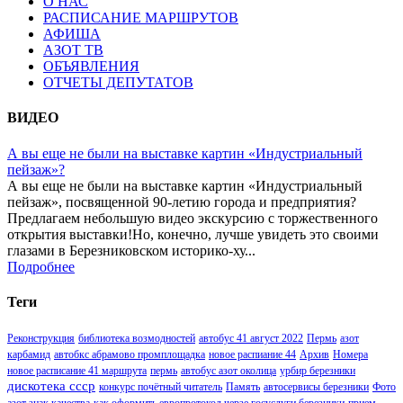
О НАС
РАСПИСАНИЕ МАРШРУТОВ
АФИША
АЗОТ ТВ
ОБЪЯВЛЕНИЯ
ОТЧЕТЫ ДЕПУТАТОВ
ВИДЕО
А вы еще не были на выставке картин «Индустриальный
пейзаж»?
А вы еще не были на выставке картин «Индустриальный
пейзаж», посвященной 90-летию города и предприятия?
Предлагаем небольшую видео экскурсию с торжественного
открытия выставки!Но, конечно, лучше увидеть это своими
глазами в Березниковском историко-ху...
Подробнее
Теги
Реконструкция
библиотека возмодностей
автобус 41 август 2022
Пермь
азот
карбамид
автобкс абрамово промплощадка
новое распиание 44
Архив
Номера
новое расписание 41 маршрута
пермь
автобус азот околица
урбир березники
дискотека ссср
конкурс почётный читатель
Память
автосервисы березники
Фото