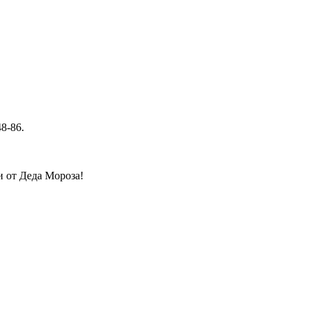
48-86.
 от Деда Мороза!