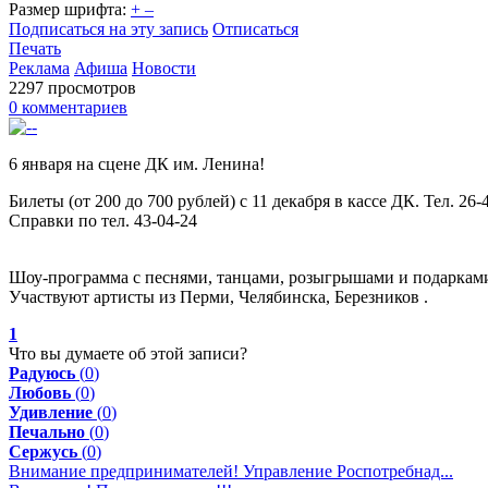
Размер шрифта:
+
–
Подписаться на эту запись
Отписаться
Печать
Реклама
Афиша
Новости
2297 просмотров
0 комментариев
6 января на сцене ДК им. Ленина!
Билеты (от 200 до 700 рублей) с 11 декабря в кассе ДК. Тел. 26-
Справки по тел. 43-04-24
Шоу-программа с песнями, танцами, розыгрышами и подарками
Участвуют артисты из Перми, Челябинска, Березников .
1
Что вы думаете об этой записи?
Радуюсь
(
0
)
Любовь
(
0
)
Удивление
(
0
)
Печально
(
0
)
Сержусь
(
0
)
Внимание предпринимателей! Управление Роспотребнад...