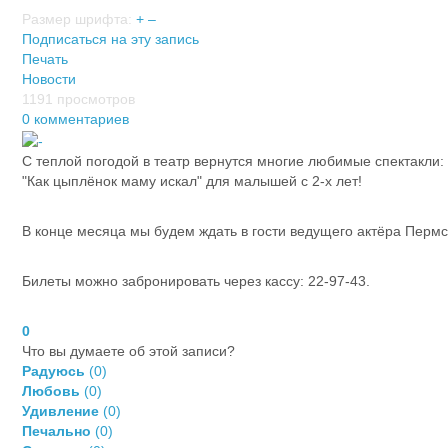
Размер шрифта:
+
–
Подписаться на эту запись
Печать
Новости
1191 просмотров
0 комментариев
С теплой погодой в театр вернутся многие любимые спектакли: 
"Как цыплёнок маму искал" для малышей с 2-х лет!
В конце месяца мы будем ждать в гости ведущего актёра Пермс
Билеты можно забронировать через кассу: 22-97-43.
0
Что вы думаете об этой записи?
Радуюсь
(
0
)
Любовь
(
0
)
Удивление
(
0
)
Печально
(
0
)