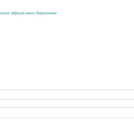
олье
афиша кино березники