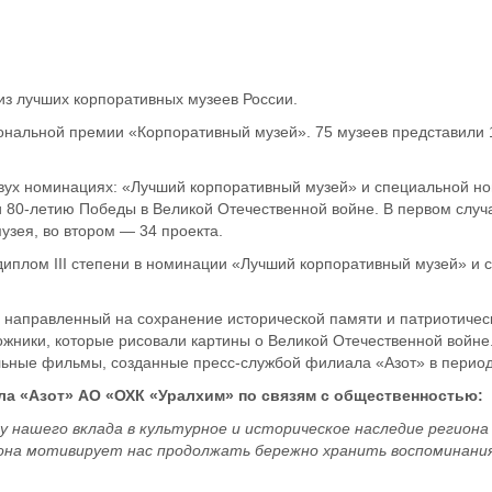
з лучших корпоративных музеев России.
ональной премии «Корпоративный музей». 75 музеев представили 
 двух номинациях: «Лучший корпоративный музей» и специальной 
 80-летию Победы в Великой Отечественной войне. В первом случ
зея, во втором ­­— 34 проекта.
иплом III степени в номинации «Лучший корпоративный музей» и 
 направленный на сохранение исторической памяти и патриотичес
ожники, которые рисовали картины о Великой Отечественной войне
ьные фильмы, созданные пресс-службой филиала «Азот» в перио
ла «Азот» АО «ОХК «Уралхим» по связям с общественностью:
у нашего вклада в культурное и историческое наследие региона
она мотивирует нас продолжать бережно хранить воспоминания