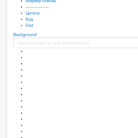
Маркер списка
---------------
Цитата
Код
Gist
Background