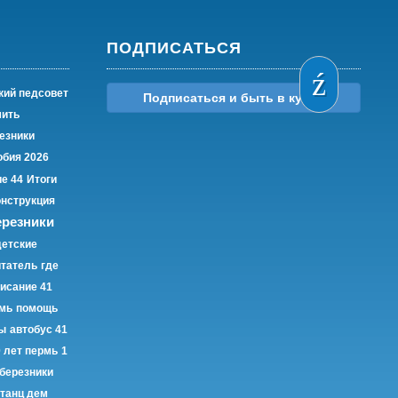
ПОДПИСАТЬСЯ
кий педсовет
Подписаться и быть в курсе
мить
езники
обия 2026
е 44
Итоги
онструкция
ерезники
детские
итатель
где
исание 41
мь
помощь
ы
автобус 41
 лет пермь
1
березники
танц дем