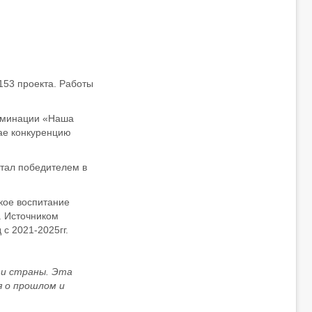
153 проекта. Работы
номинации «Наша
ае конкуренцию
стал победителем в
кое воспитание
. Источником
д с
2021-2025
гг.
 и страны. Эта
 о прошлом и