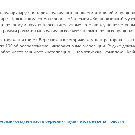
опуляризирует историко-культурные ценности компаний и предпри
 мире. Целью конкурса Национальной премии «Корпоративный музе
ышленному и научно-просветительскому потенциалу нашей страны
ограммы развития межкультурных связей промышленных предприя
 горожан и гостей Березников в историческом центре города 1 окт
ло 190 м² расположились интерактивные экспозиции. Редкие докум
обое место занимает инсталляция — тематический комплекс «Каб
березники
музей азота березники
музей азота
неделя
Новости