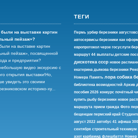
ТЕГИ
 были на выставке картин
Пермь
урбир березники
августовс
льный пейзаж»?
автосервисы березники
как офор
были на выставке картин
европротокол черзе госуслуги бер
ьный пейзаж», посвященной
маршрут 44
выплаты детские пос
рода и предприятия?
дискотека ссср
новое распиани
небольшую видео экскурсию с
екатерина дьякова березники
Рек
го открытия выставки!Но,
лора собака б
Номера
Память
ше увидеть это своими
библиотека возмодностей
Архив
резниковском историко-ху...
пособия 2026
конкурс почётный ч
купить рыбу березники
новое расп
маршрута
прием гражда
Фото
пер
бещенцам пермский край
Студент
август 2022
автобус 41
афиша 300
сентября
строительный техникум 
азот карбамид
флешбаттл
Номер