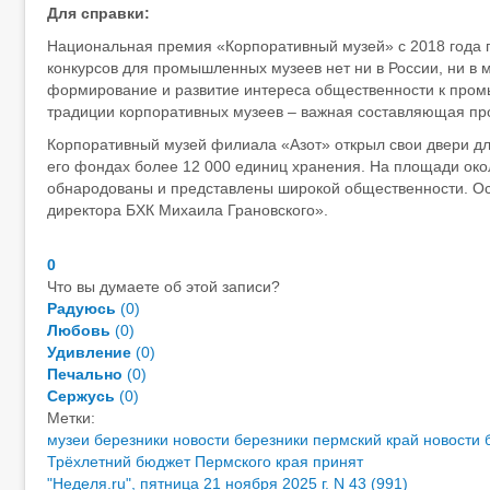
Для справки:
Национальная премия «Корпоративный музей» с 2018 года п
конкурсов для промышленных музеев нет ни в России, ни в
формирование и развитие интереса общественности к пром
традиции корпоративных музеев – важная составляющая пр
Корпоративный музей филиала «Азот» открыл свои двери для
его фондах более 12 000 единиц хранения. На площади око
обнародованы и представлены широкой общественности. Ос
директора БХК Михаила Грановского».
0
Что вы думаете об этой записи?
Радуюсь
(
0
)
Любовь
(
0
)
Удивление
(
0
)
Печально
(
0
)
Сержусь
(
0
)
Метки:
музеи березники
новости березники пермский край
новости 
Трёхлетний бюджет Пермского края принят
"Неделя.ru", пятница 21 ноября 2025 г. N 43 (991)