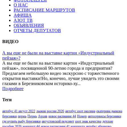
О НАС
РАСПИСАНИЕ МАРШРУТОВ
АФИША
АЗОТ ТВ
ОБЪЯВЛЕНИЯ
ОТЧЕТЫ ДЕПУТАТОВ
ВИДЕО
А вы еще не были на выставке картин «Индустриальный
пейзаж»?
А вы еще не были на выставке картин «Индустриальный
пейзаж», посвященной 90-летию города и предприятия?
Предлагаем небольшую видео экскурсию с торжественного
открытия выставки!Но, конечно, лучше увидеть это своими
глазами в Березниковском историко-ху...
Подробнее
Теги
автобус 41 август 2022
лыжня россии 2026
автобус азот околица
екатерина дьякова
березники
пермь
Пермь
Архив
новое распиание 44
Номер
автосервисы березники
где купить рыбу березники
августовский педсовет
азот знак качества
детские
пособия 2026
маршрут 44
новое расписание 41 маршрута
автобкс абрамово