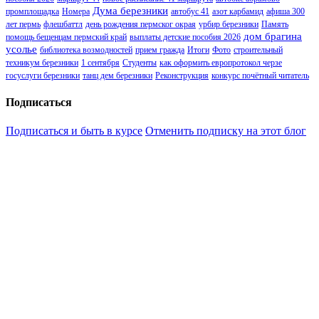
Дума березники
промплощадка
Номера
автобус 41
азот карбамид
афиша 300
лет пермь
флешбаттл
день рождения пермског окрая
урбир березники
Память
дом брагина
помощь бещенцам пермский край
выплаты детские пособия 2026
усолье
библиотека возмодностей
прием гражда
Итоги
Фото
строительный
техникум березники
1 сентября
Студенты
как оформить европротокол черзе
госуслуги березники
танц дем березники
Реконструкция
конкурс почётный читатель
Подписаться
Подписаться и быть в курсе
Отменить подписку на этот блог