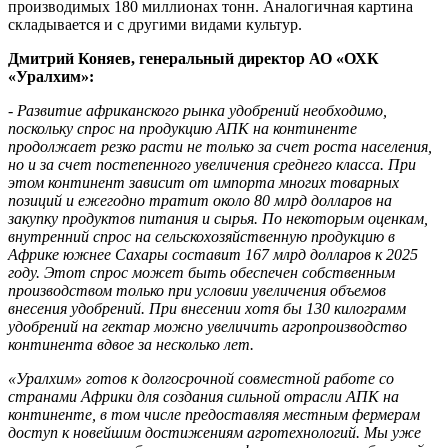
производимых 180 миллионах тонн. Аналогичная картина
складывается и с другими видами культур.
Дмитрий Коняев, генеральный директор АО «ОХК
«Уралхим»:
- Развитие африканского рынка удобрений необходимо,
поскольку спрос на продукцию АПК на континенте
продолжает резко расти не только за счет роста населения,
но и за счет постепенного увеличения среднего класса. При
этом континент зависит от импорта многих товарных
позиций и ежегодно тратит около 80 млрд долларов на
закупку продуктов питания и сырья. По некоторым оценкам,
внутренний спрос на сельскохозяйственную продукцию в
Африке южнее Сахары составит 167 млрд долларов к 2025
году. Этот спрос может быть обеспечен собственным
производством только при условии увеличения объемов
внесения удобрений. При внесении хотя бы 130 килограмм
удобрений на гектар можно увеличить агропроизводство
континента вдвое за несколько лет.
«Уралхим» готов к долгосрочной совместной работе со
странами Африки для создания сильной отрасли АПК на
континенте, в том числе предоставляя местным фермерам
доступ к новейшим достижениям агротехнологий. Мы уже