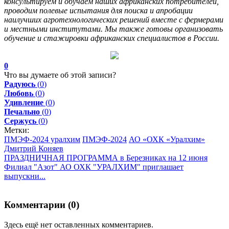
консультируем и обучаем наших африканских потребителей,
проводим полевые испытания для поиска и апробации
наилучших агротехнологических решений вместе с фермерами
и местными институтами. Мы также готовы организовать
обучение и стажировки африканских специалистов в России.
0
Что вы думаете об этой записи?
Радуюсь
(
0
)
Любовь
(
0
)
Удивление
(
0
)
Печально
(
0
)
Сержусь
(
0
)
Метки:
ПМЭФ-2024 уралхим
ПМЭФ-2024
АО «ОХК «Уралхим»
Дмитрий Коняев
ПРАЗДНИЧНАЯ ПРОГРАММА в Березниках на 12 июня
Филиал "Азот" АО ОХК "УРАЛХИМ" приглашает
выпускни...
Комментарии (
0
)
Здесь ещё нет оставленных комментариев.