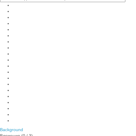
Background
Вложения (
0
/ 3)