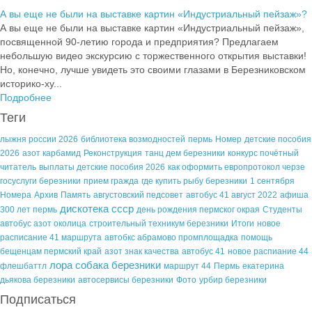
А вы еще не были на выставке картин «Индустриальный пейзаж»?
А вы еще не были на выставке картин «Индустриальный пейзаж»,
посвященной 90-летию города и предприятия? Предлагаем
небольшую видео экскурсию с торжественного открытия выставки!
Но, конечно, лучше увидеть это своими глазами в Березниковском
историко-ху...
Подробнее
Теги
лыжня россии 2026
библиотека возмодностей
пермь
Номер
детские пособия
2026
азот карбамид
Реконструкция
танц дем березники
конкурс почётный
читатель
выплаты детские пособия 2026
как оформить европротокол черзе
госуслуги березники
прием гражда
где купить рыбу березники
1 сентября
Номера
Архив
Память
августовский педсовет
автобус 41 август 2022
афиша
дискотека ссср
300 лет пермь
день рождения пермског окрая
Студенты
автобус азот околица
строительный техникум березники
Итоги
новое
расписание 41 маршрута
автобкс абрамово промплощадка
помощь
бещенцам пермский край
азот знак качества
автобус 41
новое распиание 44
лора собака березники
флешбаттл
маршрут 44
Пермь
екатерина
дьякова березники
автосервисы березники
Фото
урбир березники
Подписаться