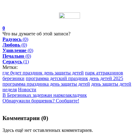
0
Что вы думаете об этой записи?
Радуюсь
(
0
)
Любовь
(
0
)
Удивление
(
0
)
Печально
(
0
)
Сержусь
(
1
)
Метки:
где будет праздник день защиты детей
парк аттракцинов
березники
программа детский праздник
день детей 2025
программа праздника день защиты детей
день защиты детей
неделя
Новости
В Березниках задержан наркозакладчик
Обнаружили борщевик? Сообщите!
Комментарии (
0
)
Здесь ещё нет оставленных комментариев.