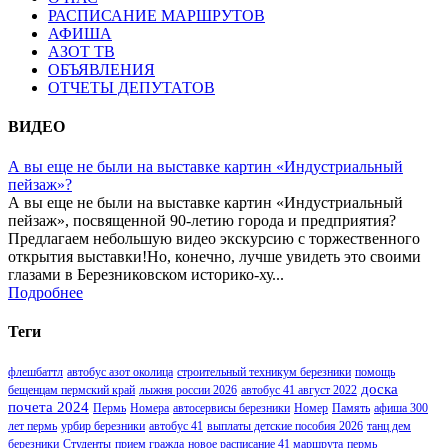
РАСПИСАНИЕ МАРШРУТОВ
АФИША
АЗОТ ТВ
ОБЪЯВЛЕНИЯ
ОТЧЕТЫ ДЕПУТАТОВ
ВИДЕО
А вы еще не были на выставке картин «Индустриальный
пейзаж»?
А вы еще не были на выставке картин «Индустриальный
пейзаж», посвященной 90-летию города и предприятия?
Предлагаем небольшую видео экскурсию с торжественного
открытия выставки!Но, конечно, лучше увидеть это своими
глазами в Березниковском историко-ху...
Подробнее
Теги
флешбаттл
автобус азот околица
строительный техникум березники
помощь
доска
бещенцам пермский край
лыжня россии 2026
автобус 41 август 2022
почета 2024
Пермь
Номера
автосервисы березники
Номер
Память
афиша 300
лет пермь
урбир березники
автобус 41
выплаты детские пособия 2026
танц дем
березники
Студенты
прием гражда
новое расписание 41 маршрута
пермь