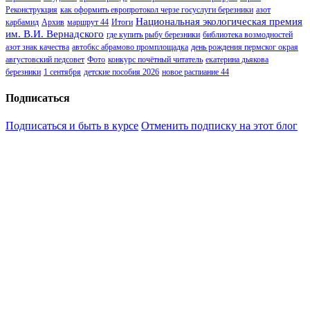
Реконструкция
как оформить европротокол черзе госуслуги березники
азот
Национальная экологическая премия
карбамид
Архив
маршрут 44
Итоги
им. В.И. Вернадского
где купить рыбу березники
библиотека возмодностей
азот знак качества
автобкс абрамово промплощадка
день рождения пермског окрая
августовский педсовет
Фото
конкурс почётный читатель
екатерина дьякова
березники
1 сентября
детские пособия 2026
новое распиание 44
Подписаться
Подписаться и быть в курсе
Отменить подписку на этот блог