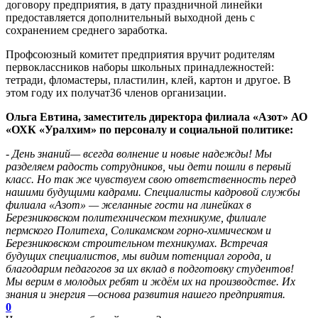
договору предприятия, в дату праздничной линейки
предоставляется дополнительный выходной день с
сохранением среднего заработка.
Профсоюзный комитет предприятия вручит родителям
первоклассников наборы школьных принадлежностей:
тетради, фломастеры, пластилин, клей, картон и другое. В
этом году их получат36 членов организации.
Ольга Евтина, заместитель директора филиала «Азот» АО
«ОХК «Уралхим» по персоналу и социальной политике:
- День знаний— всегда волнение и новые надежды! Мы
разделяем радость сотрудников, чьи дети пошли в первый
класс. Но так же чувствуем свою ответственность перед
нашими будущими кадрами. Специалисты кадровой службы
филиала «Азот» — желанные гости на линейках в
Березниковском политехническом техникуме, филиале
пермского Политеха, Соликамском горно-химическом и
Березниковском строительном техникумах. Встречая
будущих специалистов, мы видим потенциал города, и
благодарим педагогов за их вклад в подготовку студентов!
Мы верим в молодых ребят и ждём их на производстве. Их
знания и энергия —основа развития нашего предприятия.
0