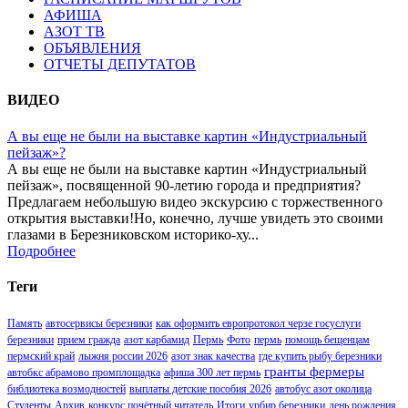
АФИША
АЗОТ ТВ
ОБЪЯВЛЕНИЯ
ОТЧЕТЫ ДЕПУТАТОВ
ВИДЕО
А вы еще не были на выставке картин «Индустриальный
пейзаж»?
А вы еще не были на выставке картин «Индустриальный
пейзаж», посвященной 90-летию города и предприятия?
Предлагаем небольшую видео экскурсию с торжественного
открытия выставки!Но, конечно, лучше увидеть это своими
глазами в Березниковском историко-ху...
Подробнее
Теги
Память
автосервисы березники
как оформить европротокол черзе госуслуги
березники
прием гражда
азот карбамид
Пермь
Фото
пермь
помощь бещенцам
пермский край
лыжня россии 2026
азот знак качества
где купить рыбу березники
гранты фермеры
автобкс абрамово промплощадка
афиша 300 лет пермь
библиотека возмодностей
выплаты детские пособия 2026
автобус азот околица
Студенты
Архив
конкурс почётный читатель
Итоги
урбир березники
день рождения