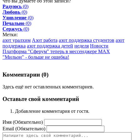
Что вы думаете об этой записи?
Радуюсь
(
0
)
Любовь
(
0
)
Удивление
(
0
)
Печально
(
0
)
Сержусь
(
0
)
Метки:
азот уралхим
Азот работа
азот поддержка студентов
азот
поддержка
азот поддержка детей
неделя
Новости
Платформа "Сферум" теперь в мессенджере МАХ
"Мильон" - больше не ошибка!
Комментарии (
0
)
Здесь ещё нет оставленных комментариев.
Оставьте свой комментарий
Добавление комментария от гостя.
Имя (Обязательно)
Email (Обязательно)