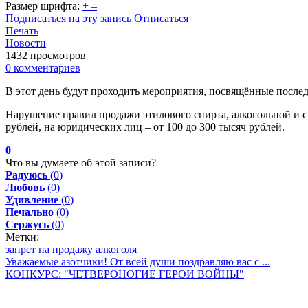
Размер шрифта:
+
–
Подписаться на эту запись
Отписаться
Печать
Новости
1432 просмотров
0 комментариев
В этот день будут проходить мероприятия, посвящённые послед
Нарушение правил продажи этилового спирта, алкогольной и 
рублей, на юридических лиц – от 100 до 300 тысяч рублей.
0
Что вы думаете об этой записи?
Радуюсь
(
0
)
Любовь
(
0
)
Удивление
(
0
)
Печально
(
0
)
Сержусь
(
0
)
Метки:
запрет на продажу алкоголя
Уважаемые азотчики! От всей души поздравляю вас с ...
КОНКУРС: "ЧЕТВЕРОНОГИЕ ГЕРОИ ВОЙНЫ"