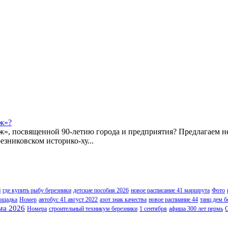
ж»?
ж», посвященной 90-летию города и предприятия? Предлагаем 
езниковском историко-ху...
й
где купить рыбу березники
детские пособия 2026
новое расписание 41 маршрута
Фото
ощадка
Номер
автобус 41 август 2022
азот знак качества
новое распиание 44
танц дем б
ма 2026
Номера
строительный техникум березники
1 сентября
афиша 300 лет пермь
С