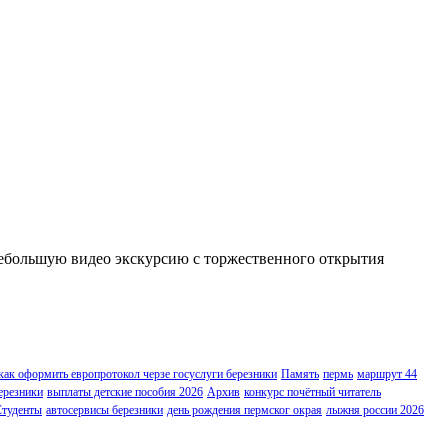
небольшую видео экскурсию с торжественного открытия
как оформить европротокол черзе госуслуги березники
Память
пермь
маршрут 44
ерезники
выплаты детские пособия 2026
Архив
конкурс почётный читатель
туденты
автосервисы березники
день рождения пермског окрая
лыжня россии 2026