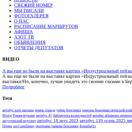
СВЕЖИЙ НОМЕР
МЫ ПИСАЛИ
ФОТОГАЛЕРЕЯ
О НАС
РАСПИСАНИЕ МАРШРУТОВ
АФИША
АЗОТ ТВ
ОБЪЯВЛЕНИЯ
ОТЧЕТЫ ДЕПУТАТОВ
ВИДЕО
А вы еще не были на выставке картин «Индустриальный пейза
А вы еще не были на выставке картин «Индустриальный пейза
выставки!Но, конечно, лучше увидеть это своими глазами в Бер
Подробнее
Теги
автобус азот околица
прием гражда
урбир березники
помощь бещенцам пермский кра
Итоги
Реконструкция
автобус 41
библиотека возмодностей
автобкс абрамово промпл
автобус 18 лето 2023
автобус 139 осень 2025 зи
августовский педсовет
Пермь
азот карбамид
екатерина дьякова березники
флешбаттл