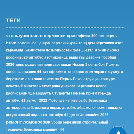
ТЕГИ
что случилось в пермском крае
афиша 300 лет пермь
Итоги
помощь бещенцам пермский край
танц дем березники
азот
карбамид
библиотека возмодностей
флешбаттл
Архив
лыжня
россии 2026
автобус азот околица
выплаты детские пособия
2026
день рождения пермског окрая
Номер
1 сентября
Память
новое распиание 44
как оформить европротокол черзе госуслуги
березники
азот знак качества
Пермь
Реконструкция
конкурс
почётный читатель
екатерина дьякова березники
новое
расписание 41 маршрута
Студенты
Номера
прием гражда
автобус 41 август 2022
Фото
где купить рыбу березники
автосервисы березники
пермь
автобкс абрамово промплощадка
августовский педсовет
автобус 41
детские пособия 2026
ремонт ломоносова
урбир березники
строительный
техникум березники
маршрут 44