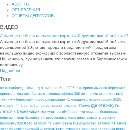
АЗОТ ТВ
ОБЪЯВЛЕНИЯ
ОТЧЕТЫ ДЕПУТАТОВ
ВИДЕО
А вы еще не были на выставке картин «Индустриальный пейзаж»?
А вы еще не были на выставке картин «Индустриальный пейзаж»,
посвященной 90-летию города и предприятия? Предлагаем
небольшую видео экскурсию с торжественного открытия выставки!
Но, конечно, лучше увидеть это своими глазами в Березниковском
историко-ху...
Подробнее
Теги
азот карбамид
Номер
детские пособия 2026
екатерина дьякова березники
прием гражда
автобус азот околица
афиша 300 лет пермь
строительный
техникум березники
новое расписание 41 маршрута
лыжня россии 2026
где отдохнуть
маршрут 44
1 сентября
августовский педсовет
Пермь
летом в березниках
где купить рыбу березники
помощь бещенцам
пермский край
флешбаттл
автосервисы березники
выплаты детские
пособия 2026
Фото
автобус 41
библиотека возмодностей
автобус 41 август
2022
конкурс почётный читатель
Реконструкция
танц дем березники
пермь