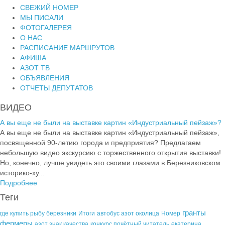
СВЕЖИЙ НОМЕР
МЫ ПИСАЛИ
ФОТОГАЛЕРЕЯ
О НАС
РАСПИСАНИЕ МАРШРУТОВ
АФИША
АЗОТ ТВ
ОБЪЯВЛЕНИЯ
ОТЧЕТЫ ДЕПУТАТОВ
ВИДЕО
А вы еще не были на выставке картин «Индустриальный пейзаж»?
А вы еще не были на выставке картин «Индустриальный пейзаж»,
посвященной 90-летию города и предприятия? Предлагаем
небольшую видео экскурсию с торжественного открытия выставки!
Но, конечно, лучше увидеть это своими глазами в Березниковском
историко-ху...
Подробнее
Теги
гранты
где купить рыбу березники
Итоги
автобус азот околица
Номер
фермеры
азот знак качества
конкурс почётный читатель
екатерина