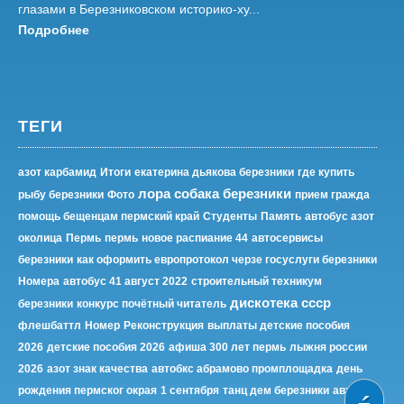
глазами в Березниковском историко-ху...
Подробнее
ТЕГИ
азот карбамид
Итоги
екатерина дьякова березники
где купить
лора собака березники
рыбу березники
Фото
прием гражда
помощь бещенцам пермский край
Студенты
Память
автобус азот
околица
Пермь
пермь
новое распиание 44
автосервисы
березники
как оформить европротокол черзе госуслуги березники
Номера
автобус 41 август 2022
строительный техникум
дискотека ссср
березники
конкурс почётный читатель
флешбаттл
Номер
Реконструкция
выплаты детские пособия
2026
детские пособия 2026
афиша 300 лет пермь
лыжня россии
2026
азот знак качества
автобкс абрамово промплощадка
день
рождения пермског окрая
1 сентября
танц дем березники
автобус