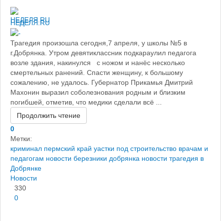
НЕДЕЛЯ.RU
Трагедия произошла сегодня,7 апреля, у школы №5 в
г.Добрянка. Утром девятиклассник подкараулил педагога
возле здания, накинулся с ножом и нанёс несколько
смертельных ранений. Спасти женщину, к большому
сожалению, не удалось. Губернатор Прикамья Дмитрий
Махонин выразил соболезнования родным и близким
погибшей, отметив, что медики сделали всё ...
Продолжить чтение
0
Метки:
криминал пермский край
уастки под строительство врачам и
педагогам
новости березники
добрянка новости
трагедия в
Добрянке
Новости
330
0