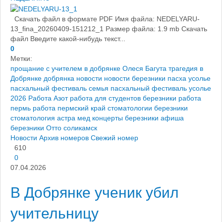
Скачать файл в формате PDF Имя файла: NEDELYARU-
13_fina_20260409-151212_1 Размер файла: 1.9 mb Скачать
файл Введите какой-нибудь текст...
0
Метки:
прощание с учителем в добрянке
Олеся Багута
трагедия в
Добрянке
добрянка новости
новости березники
пасха усолье
пасхальный фестиваль семья
пасхальный фестиваль усолье
2026
Работа Азот
работа для студентов березники
работа
пермь
работа пермский край
стоматологии березники
стоматология астра мед
концерты березники
афиша
березники
Отто соликамск
Новости
Архив номеров
Свежий номер
610
0
07.04.2026
В Добрянке ученик убил
учительницу