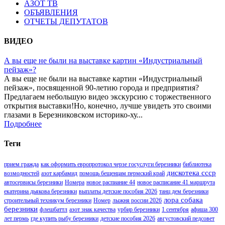
АЗОТ ТВ
ОБЪЯВЛЕНИЯ
ОТЧЕТЫ ДЕПУТАТОВ
ВИДЕО
А вы еще не были на выставке картин «Индустриальный
пейзаж»?
А вы еще не были на выставке картин «Индустриальный
пейзаж», посвященной 90-летию города и предприятия?
Предлагаем небольшую видео экскурсию с торжественного
открытия выставки!Но, конечно, лучше увидеть это своими
глазами в Березниковском историко-ху...
Подробнее
Теги
прием гражда
как оформить европротокол черзе госуслуги березники
библиотека
дискотека ссср
возмодностей
азот карбамид
помощь бещенцам пермский край
автосервисы березники
Номера
новое распиание 44
новое расписание 41 маршрута
екатерина дьякова березники
выплаты детские пособия 2026
танц дем березники
лора собака
строительный техникум березники
Номер
лыжня россии 2026
березники
флешбаттл
азот знак качества
урбир березники
1 сентября
афиша 300
лет пермь
где купить рыбу березники
детские пособия 2026
августовский педсовет