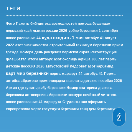
ТЕГИ
Фото
Память
библиотека возмодностей
помощь бещенцам
пермский край
лыжня россии 2026
урбир березники
1 сентября
куда сходить 1 мая
новое распиание 44
автобус 41 август
2022
азот знак качества
строительный техникум березники
прием
гражда
Номера
день рождения пермског окрая
Реконструкция
флешбаттл
Итоги
автобус азот околица
афиша 300 лет пермь
детские пособия 2026
августовский педсовет
азот карбамид
карт мир березники
пермь
маршрут 44
автобус 41
Пермь
автобкс абрамово промплощадка
выплаты детские пособия 2026
Архив
где купить рыбу березники
Номер
екатерина дьякова
березники
автосервисы березники
конкурс почётный читатель
новое расписание 41 маршрута
Студенты
как оформить
европротокол черзе госуслуги березники
танц дем березники