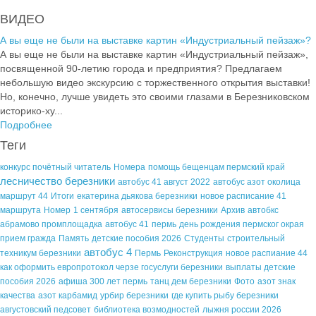
ВИДЕО
А вы еще не были на выставке картин «Индустриальный пейзаж»?
А вы еще не были на выставке картин «Индустриальный пейзаж»,
посвященной 90-летию города и предприятия? Предлагаем
небольшую видео экскурсию с торжественного открытия выставки!
Но, конечно, лучше увидеть это своими глазами в Березниковском
историко-ху...
Подробнее
Теги
конкурс почётный читатель
Номера
помощь бещенцам пермский край
лесничество березники
автобус 41 август 2022
автобус азот околица
маршрут 44
Итоги
екатерина дьякова березники
новое расписание 41
маршрута
Номер
1 сентября
автосервисы березники
Архив
автобкс
абрамово промплощадка
автобус 41
пермь
день рождения пермског окрая
прием гражда
Память
детские пособия 2026
Студенты
строительный
автобус 4
техникум березники
Пермь
Реконструкция
новое распиание 44
как оформить европротокол черзе госуслуги березники
выплаты детские
пособия 2026
афиша 300 лет пермь
танц дем березники
Фото
азот знак
качества
азот карбамид
урбир березники
где купить рыбу березники
августовский педсовет
библиотека возмодностей
лыжня россии 2026