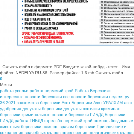
Скачать файл в формате PDF Введите какой-нибудь текст... Имя
файла: NEDELYA RU-36 Размер файла: 1.6 mb Скачать файл
0
Метки:
работа усолье
работа пермский край
Работа Березники
интересные новости березники
все новости березники
неделя ру
36 2021
знакомства березники
Азот Березники
Азот УРАЛХИМ
азот
удобрения
депутаты березники
депутаты азотчики
криминал
березники
криминальные новости березники
ГИБДД Березники
ГИБДД работа
ГИБДД
стрельба пермский край
помощь бездомным
животным березники
помощь врачам березники
Привлечение и
сохранение врачебных кадров
привлечение педагогических кадров