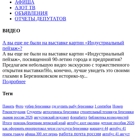
АФИША
АЗОТ ТВ
ОБЪЯВЛЕНИЯ
ОТЧЕТЫ ДЕПУТАТОВ
ВИДЕО
А вы еще не были на выставке картин «Индустриальный
пейзаж»?
А вы еще не были на выставке картин «Индустриальный
пейзаж», посвященной 90-летию города и предприятия?
Предлагаем небольшую видео экскурсию с торжественного
открытия выставки!Но, конечно, лучше увидеть это своими
глазами в Березниковском историко-ху...
Подробнее
Теги
Память
Фото
урбир березники
где купить рыбу березники
1 сентября
Номер
Реконструкция
Студенты
автосервисы березники
строительный техникум березники
лыжня россии 2026
августовский педсовет
флешбаттл
библиотека возмодностей
Итоги
помощь бещенцам пермский край
автобус азот околица
детские пособия 2026
как оформить европротокол черзе госуслуги березники
маршрут 44
автобус 41
работа почта россии
прием гражда
афиша 300 лет пермь
автобус 41 август