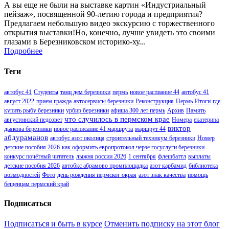
А вы еще не были на выставке картин «Индустриальный
пейзаж», посвященной 90-летию города и предприятия?
Предлагаем небольшую видео экскурсию с торжественного
открытия выставки!Но, конечно, лучше увидеть это своими
глазами в Березниковском историко-ху...
Подробнее
Теги
автобус 41
Студенты
танц дем березники
пермь
новое распиание 44
автобус 41
август 2022
прием гражда
автосервисы березники
Реконструкция
Пермь
Итоги
где
купить рыбу березники
урбир березники
афиша 300 лет пермь
Архив
Память
что случилось в пермском крае
августовский педсовет
Номера
екатерина
виктор
дьякова березники
новое расписание 41 маршрута
маршрут 44
абдураманов
автобус азот околица
строительный техникум березники
Номер
детские пособия 2026
как оформить европротокол черзе госуслуги березники
конкурс почётный читатель
лыжня россии 2026
1 сентября
флешбаттл
выплаты
детские пособия 2026
автобкс абрамово промплощадка
азот карбамид
библиотека
возмодностей
Фото
день рождения пермског окрая
азот знак качества
помощь
бещенцам пермский край
Подписаться
Подписаться и быть в курсе
Отменить подписку на этот блог