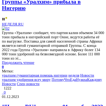
Группы «Уралхим» прибыла в
Нигерию
НЕДЕЛЯ.RU
Группа «Уралхим» сообщает, что партия калия объемом 34 000
тонн прибыла в нигерийский порт Онне, ведутся работы её
по выгрузке. Поставка для самой населенной страны Африки
является пятой гуманитарной отправкой Группы. С конца
2022 года Группа «Уралхим» направила в Африку более 134
000 тонн удобрений на безвозмездной основе. Более 111 000
тонн из эт...
Продолжить чтение
0
Метки:
уралхим гуманитарная помощь нигерии
неделя
Новости
уралхим удобрения всеу миру
ПотомуЧтоЕдаНужнаКаждому
Новости
Спец новости
1222
0
01.12.2023