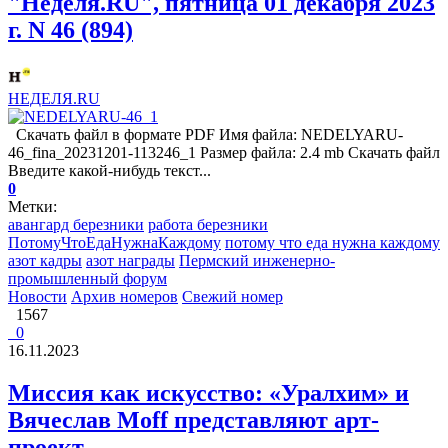
"Неделя.RU", пятница 01 декабря 2023
г. N 46 (894)
НЕДЕЛЯ.RU
Скачать файл в формате PDF Имя файла: NEDELYARU-
46_fina_20231201-113246_1 Размер файла: 2.4 mb Скачать файл
Введите какой-нибудь текст...
0
Метки:
авангард березники
работа березники
ПотомуЧтоЕдаНужнаКаждому
потому что еда нужна каждому
азот кадры
азот награды
Пермский инженерно-
промышленный форум
Новости
Архив номеров
Свежий номер
1567
0
16.11.2023
Миссия как искусство: «Уралхим» и
Вячеслав Moff представляют арт-
проект