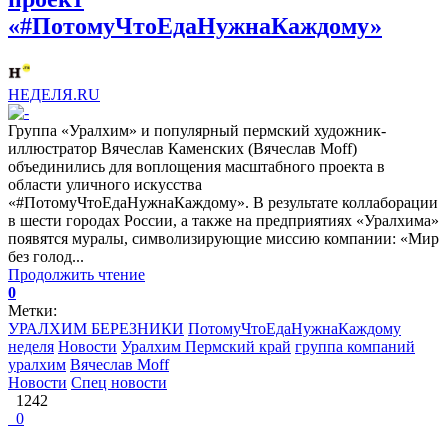
«#ПотомуЧтоЕдаНужнаКаждому»
НЕДЕЛЯ.RU
Группа «Уралхим» и популярный пермский художник-
иллюстратор Вячеслав Каменских (Вячеслав Moff)
объединились для воплощения масштабного проекта в
области уличного искусства
«#ПотомуЧтоЕдаНужнаКаждому». В результате коллаборации
в шести городах России, а также на предприятиях «Уралхима»
появятся муралы, символизирующие миссию компании: «Мир
без голод...
Продолжить чтение
0
Метки:
УРАЛХИМ БЕРЕЗНИКИ
ПотомуЧтоЕдаНужнаКаждому
неделя
Новости
Уралхим Пермский край
группа компаний
уралхим
Вячеслав Moff
Новости
Спец новости
1242
0