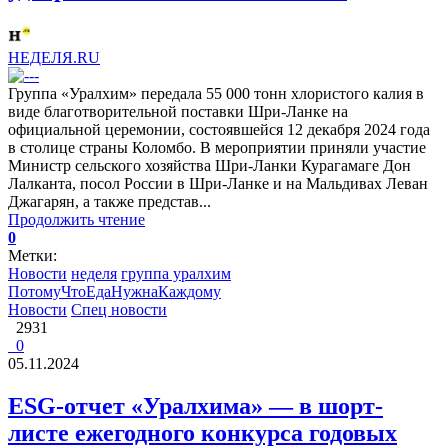
НЕДЕЛЯ.RU
Группа «Уралхим» передала 55 000 тонн хлористого калия в
виде благотворительной поставки Шри-Ланке на
официальной церемонии, состоявшейся 12 декабря 2024 года
в столице страны Коломбо. В мероприятии приняли участие
Министр сельского хозяйства Шри-Ланки Курагамаге Дон
Лалканта, посол России в Шри-Ланке и на Мальдивах Леван
Джагарян, а также представ...
Продолжить чтение
0
Метки:
Новости
неделя
группа уралхим
ПотомуЧтоЕдаНужнаКаждому
Новости
Спец новости
2931
0
05.11.2024
ESG-отчет «Уралхима» — в шорт-
листе ежегодного конкурса годовых