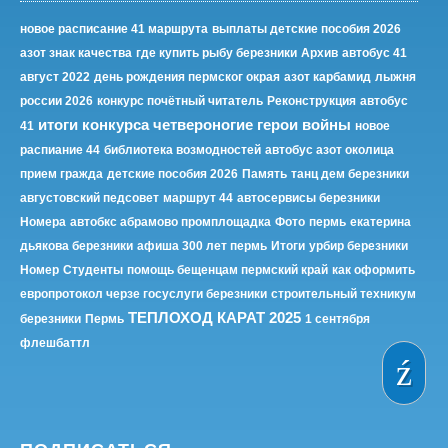
новое расписание 41 маршрута
выплаты детские пособия 2026
азот знак качества
где купить рыбу березники
Архив
автобус 41
август 2022
день рождения пермског окрая
азот карбамид
лыжня
россии 2026
конкурс почётный читатель
Реконструкция
автобус
итоги конкурса четвероногие герои войны
41
новое
распиание 44
библиотека возмодностей
автобус азот околица
прием гражда
детские пособия 2026
Память
танц дем березники
августовский педсовет
маршрут 44
автосервисы березники
Номера
автобкс абрамово промплощадка
Фото
пермь
екатерина
дьякова березники
афиша 300 лет пермь
Итоги
урбир березники
Номер
Студенты
помощь бещенцам пермский край
как оформить
европротокол черзе госуслуги березники
строительный техникум
ТЕПЛОХОД КАРАТ 2025
березники
Пермь
1 сентября
флешбаттл