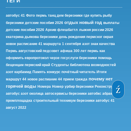
ТЕГИ
автобус 41
Фото
пермь
танц дем березники
где купить рыбу
отдых новый год
березники
детские пособия 2026
выплаты
детские пособия 2026
Архив
флешбаттл
лыжня россии 2026
екатерина дьякова березники
день рождения пермског окрая
новое расписание 41 маршрута
1 сентября
азот знак качества
Пермь
августовский педсовет
афиша 300 лет пермь
как
оформить европротокол черзе госуслуги березники
помощь
бещенцам пермский край
Студенты
библиотека возмодностей
азот карбамид
Память
конкурс почётный читатель
Итоги
почему нет
маршрут 44
новое распиание 44
прием гражда
горячей воды
Номера
Номер
урбир березники
Реконструкция
автобус азот околица
автосервисы березники
автобкс абрамово
промплощадка
строительный техникум березники
автобус 41
август 2022