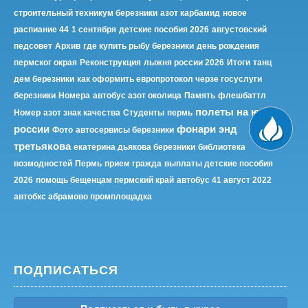
строительный техникум березники
азот карбамид
новое
распиание 44
1 сентября
детские пособия 2026
августовский
педсовет
Архив
где купить рыбу березники
день рождения
пермског окрая
Реконструкция
лыжня россии 2026
Итоги
танц
дем березники
как оформить европротокол черзе госуслуги
березники
Номера
автобус азот околица
Память
флешбаттл
полеты на юг
Номер
азот знак качества
Студенты
пермь
россии
фонари энд
Фото
автосервисы березники
третьякова
екатерина дьякова березники
библиотека
возмодностей
Пермь
прием гражда
выплаты детские пособия
2026
помощь бещенцам пермский край
автобус 41 август 2022
автобкс абрамово промплощадка
ПОДПИСАТЬСЯ