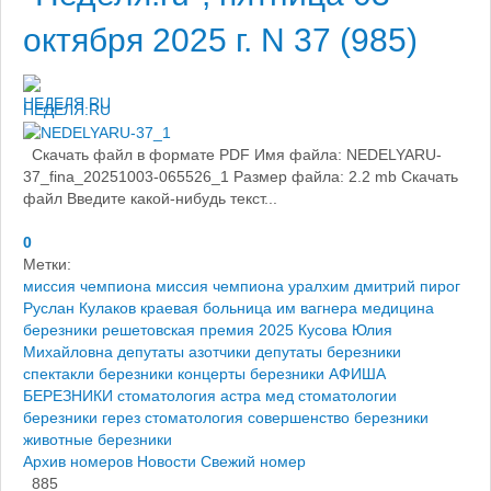
октября 2025 г. N 37 (985)
НЕДЕЛЯ.RU
Скачать файл в формате PDF Имя файла: NEDELYARU-
37_fina_20251003-065526_1 Размер файла: 2.2 mb Скачать
файл Введите какой-нибудь текст...
0
Метки:
миссия чемпиона
миссия чемпиона уралхим
дмитрий пирог
Руслан Кулаков
краевая больница им вагнера
медицина
березники
решетовская премия 2025
Кусова Юлия
Михайловна
депутаты азотчики
депутаты березники
спектакли березники
концерты березники
АФИША
БЕРЕЗНИКИ
стоматология астра мед
стоматологии
березники
герез стоматология
совершенство березники
животные березники
Архив номеров
Новости
Свежий номер
885